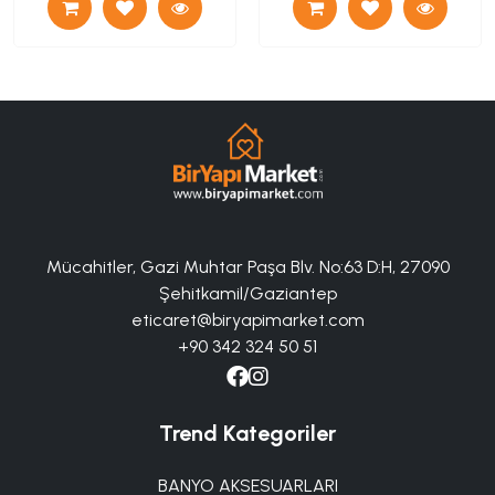
Mücahitler, Gazi Muhtar Paşa Blv. No:63 D:H, 27090
Şehitkamil/Gaziantep
eticaret@biryapimarket.com
+90 342 324 50 51
Trend Kategoriler
BANYO AKSESUARLARI