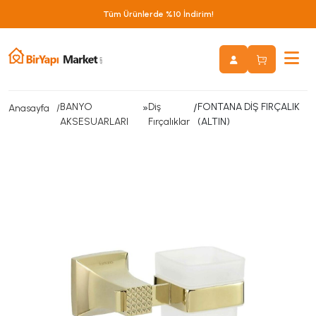
Tüm Ürünlerde %10 İndirim!
BANYO
»
Diş
/
FONTANA DİŞ FIRÇALIK
Anasayfa
AKSESUARLARI
Fırçalıklar
(ALTIN)