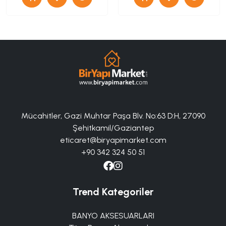
Mücahitler, Gazi Muhtar Paşa Blv. No:63 D:H, 27090
Şehitkamil/Gaziantep
eticaret@biryapimarket.com
+90 342 324 50 51
Trend Kategoriler
BANYO AKSESUARLARI