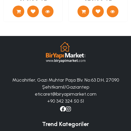
Mücahitler, Gazi Muhtar Paşa Blv. No:63 D:H, 27090
Şehitkamil/Gaziantep
eticaret@biryapimarket.com
+90 342 324 50 51
Trend Kategoriler