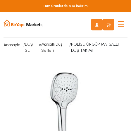
Tüm Ürünlerde %10 İndirim!
DUŞ
»
Mafsallı Duş
/
POLİSU ÜRGÜP MAFSALLI
Anasayfa
SETİ
Setleri
DUŞ TAKIMI