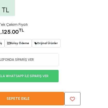
TL
Tek Çekim Fiyatı
TL
1,125.00
iş
Kolay Ödeme
Orijinal Ürünler
LEFONDA SİPARİŞ VER
KLA WHATSAPP İLE SİPARİŞ VER
SEPETE EKLE