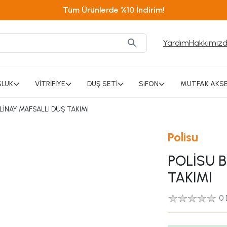
Tüm Ürünlerde %10 İndirim!
Yardım
Hakkımız
SLUK
VİTRİFİYE
DUŞ SETİ
SiFON
MUTFAK AKSE
LİNAY MAFSALLI DUŞ TAKIMI
Polisu
POLİSU 
TAKIMI
0