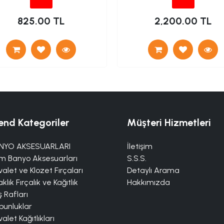
825.00 TL
2,200.00 TL
end Kategoriler
Müşteri Hizmetleri
NYO AKSESUARLARI
İletişim
m Banyo Aksesuarları
S.S.S.
alet ve Klozet Fırçaları
Detaylı Arama
klık Fırçalık ve Kağıtlık
Hakkımızda
 Rafları
bunluklar
alet Kağıtlıkları