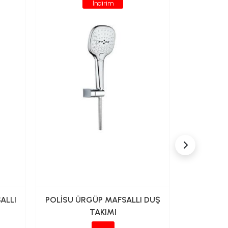
İndirim
ALLI
POLİSU ÜRGÜP MAFSALLI DUŞ
POLİSU S
TAKIMI