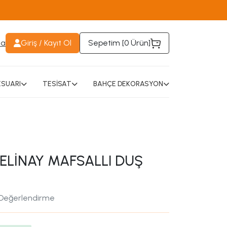
da
Giriş / Kayıt Ol
Sepetim [
0 Ürün
]
SUARI
TESİSAT
BAHÇE DEKORASYON
BELİNAY MAFSALLI DUŞ
 Değerlendirme