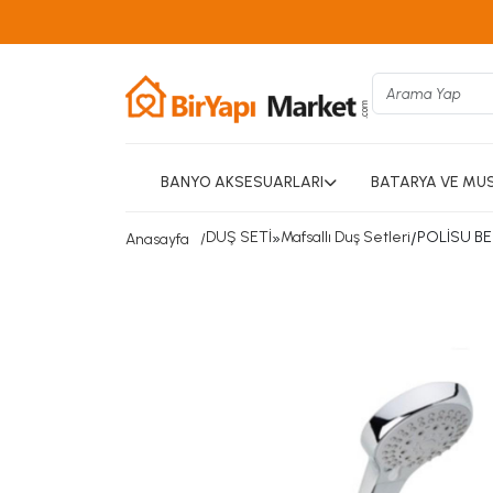
BANYO AKSESUARLARI
BATARYA VE MU
DUŞ SETİ
»
Mafsallı Duş Setleri
/
POLİSU BE
Anasayfa