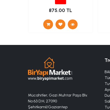
TL
875.00 TL
Tr
BA
Tü
Tuv
Aya
Mücahitler, Gazi Muhtar Paşa Blv.
Duş
No:63 D:H, 27090
Sa
Şehitkamil/Gaziantep
Tuv