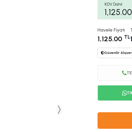
KDV Dahil
1,125.00
Havele Fiyatı
TL
1,125.00
Güvenilir Alışver
TE
TI