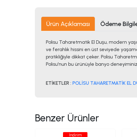
Ürün Açıklaması
Ödeme Bilgile
Polisu Taharetmatik El Duşu, modern yaşam
ve ferahlık hissini en üst seviyede yaşama
pratikliğiyle dikkat çeker. Polisu Tahare
Polisu'nun bu ürünüyle banyo deneyiminizi
ETİKETLER :
POLİSU TAHARETMATİK EL 
Benzer Ürünler
İndirim