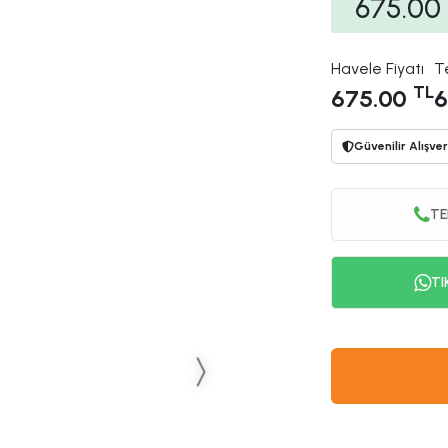
675.00
Havele Fiyatı
T
TL
675.00
6
Güvenilir Alışver
TE
TI