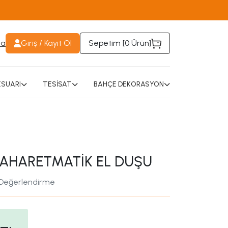
da
Giriş / Kayıt Ol
Sepetim [
0 Ürün
]
SUARI
TESİSAT
BAHÇE DEKORASYON
TAHARETMATİK EL DUŞU
 Değerlendirme