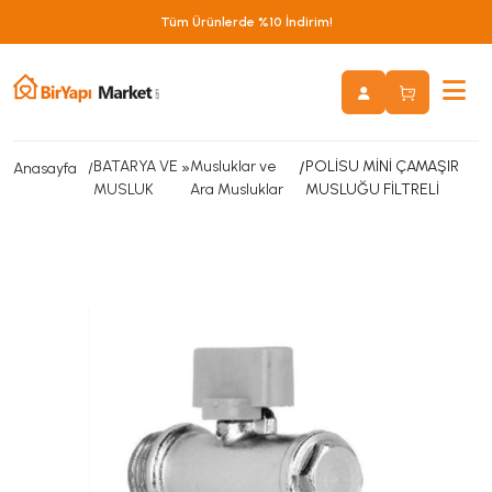
Tüm Ürünlerde %10 İndirim!
BATARYA VE
»
Musluklar ve
/
POLİSU MİNİ ÇAMAŞIR
Anasayfa
MUSLUK
Ara Musluklar
MUSLUĞU FİLTRELİ