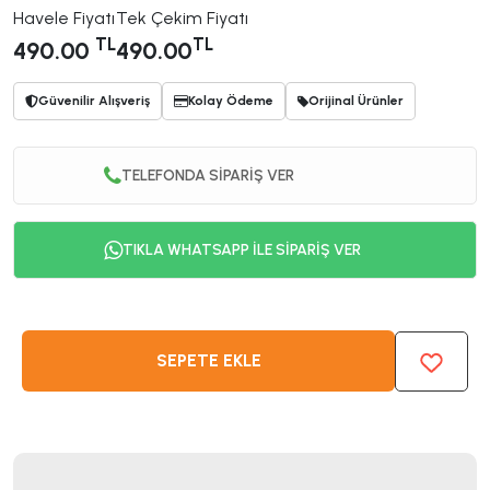
Havele Fiyatı
Tek Çekim Fiyatı
TL
TL
490.00
490.00
Güvenilir Alışveriş
Kolay Ödeme
Orijinal Ürünler
TELEFONDA SİPARİŞ VER
TIKLA WHATSAPP İLE SİPARİŞ VER
SEPETE EKLE