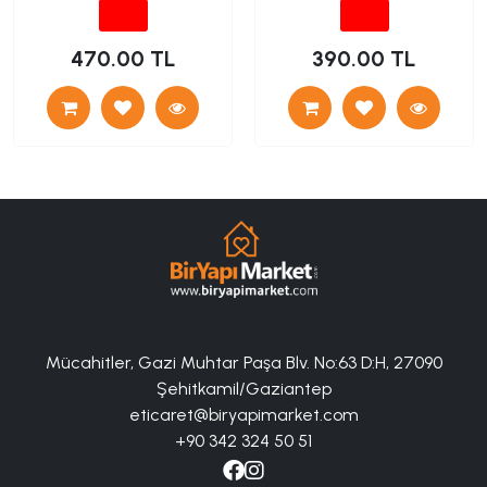
470.00 TL
390.00 TL
Mücahitler, Gazi Muhtar Paşa Blv. No:63 D:H, 27090
Şehitkamil/Gaziantep
eticaret@biryapimarket.com
+90 342 324 50 51