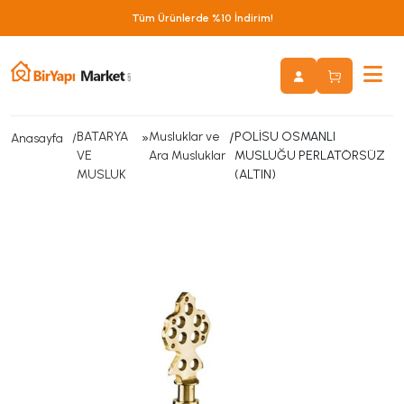
Tüm Ürünlerde %10 İndirim!
BATARYA
»
Musluklar ve
/
POLİSU OSMANLI
Anasayfa
VE
Ara Musluklar
MUSLUĞU PERLATÖRSÜZ
MUSLUK
(ALTIN)