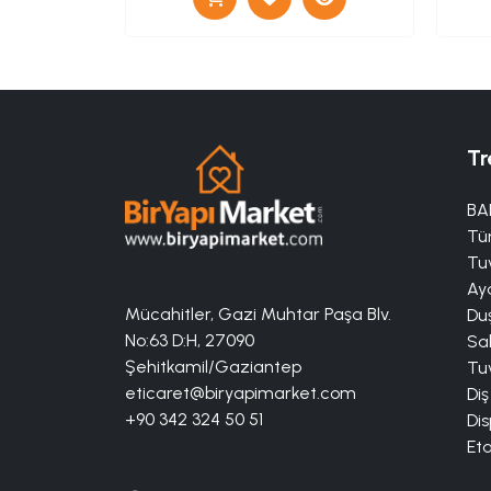
Tr
BA
Tü
Tuv
Aya
Mücahitler, Gazi Muhtar Paşa Blv.
Duş
No:63 D:H, 27090
Sa
Şehitkamil/Gaziantep
Tuv
eticaret@biryapimarket.com
Diş
+90 342 324 50 51
Dis
Eta