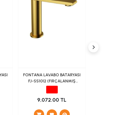
YASI
FONTANA LAVABO BATARYASI
POLİSU 
FJ-SS1012 (FIRÇALANMIŞ
ALTIN)
9,072.00 TL
2