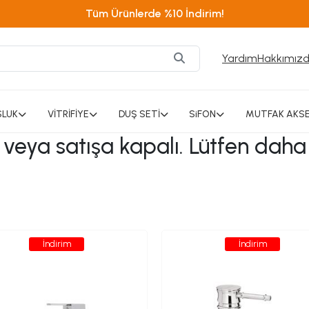
Tüm Ürünlerde %10 İndirim!
Yardım
Hakkımız
SLUK
VİTRİFİYE
DUŞ SETİ
SiFON
MUTFAK AKSE
ı veya satışa kapalı. Lütfen daha
İndirim
İndirim