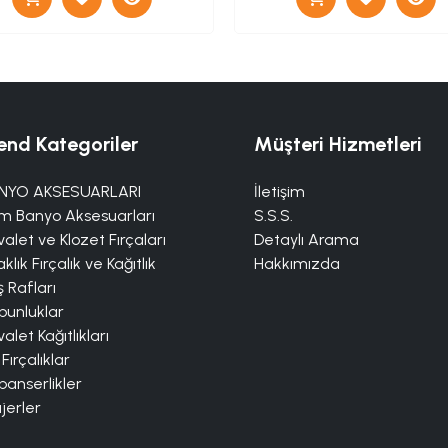
end Kategoriler
Müşteri Hizmetleri
NYO AKSESUARLARI
İletişim
m Banyo Aksesuarları
S.S.S.
alet ve Klozet Fırçaları
Detaylı Arama
klık Fırçalık ve Kağıtlık
Hakkımızda
 Rafları
bunluklar
alet Kağıtlıkları
 Fırçalıklar
panserlikler
jerler