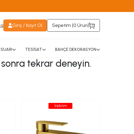
da
Giriş / Kayıt Ol
Sepetim [
0 Ürün
]
SUARI
TESİSAT
BAHÇE DEKORASYON
 sonra tekrar deneyin.
İndirim