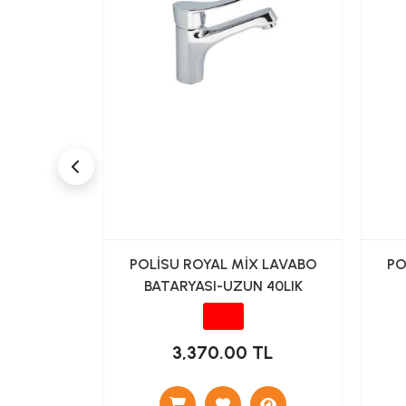
LAVABO
POLİSU ROYAL MİX LAVABO
PO
İYAH
BATARYASI-UZUN 40LIK
TL
3,370.00 TL