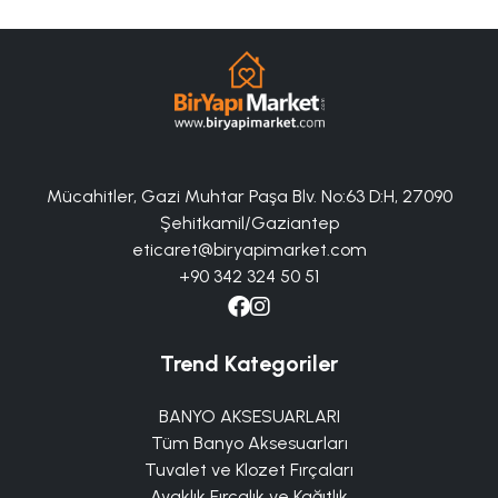
Mücahitler, Gazi Muhtar Paşa Blv. No:63 D:H, 27090
Şehitkamil/Gaziantep
eticaret@biryapimarket.com
+90 342 324 50 51
Trend Kategoriler
BANYO AKSESUARLARI
Tüm Banyo Aksesuarları
Tuvalet ve Klozet Fırçaları
Ayaklık Fırçalık ve Kağıtlık