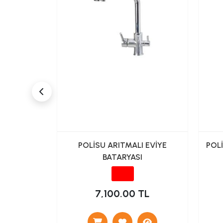
İK EVİYE
POLİSU ARITMALI EVİYE
POL
N BORULU
BATARYASI
TL
7,100.00 TL