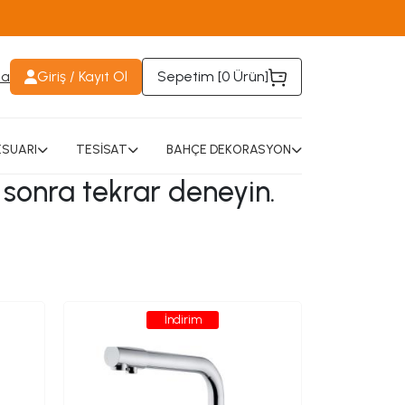
da
Giriş / Kayıt Ol
Sepetim [
0 Ürün
]
SUARI
TESİSAT
BAHÇE DEKORASYON
 sonra tekrar deneyin.
İndirim