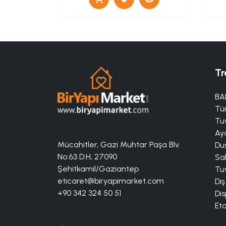
Tr
BA
Tü
Tuv
Aya
Mücahitler, Gazi Muhtar Paşa Blv.
Duş
No:63 D:H, 27090
Sa
Şehitkamil/Gaziantep
Tuv
eticaret@biryapimarket.com
Diş
+90 342 324 50 51
Dis
Eta