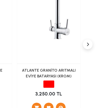
YE
ATLANTE GRANİTO ARITMALI
FONTANA
EVİYE BATARYASI (KROM)
FM-K
3,250.00 TL
12