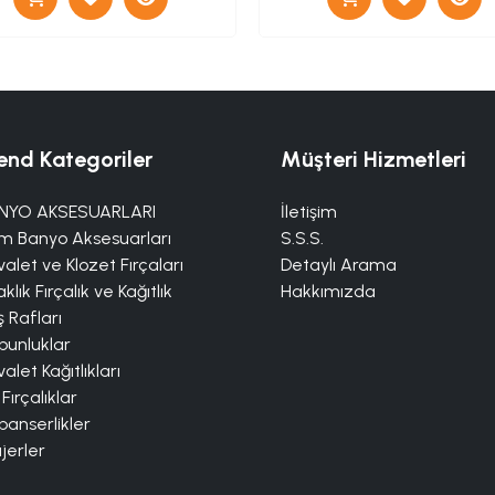
end Kategoriler
Müşteri Hizmetleri
NYO AKSESUARLARI
İletişim
m Banyo Aksesuarları
S.S.S.
alet ve Klozet Fırçaları
Detaylı Arama
klık Fırçalık ve Kağıtlık
Hakkımızda
 Rafları
bunluklar
alet Kağıtlıkları
 Fırçalıklar
panserlikler
jerler