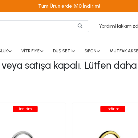
Tüm Ürünlerde %10 İndirim!
Yardım
Hakkımız
SLUK
VİTRİFİYE
DUŞ SETİ
SiFON
MUTFAK AKSE
ı veya satışa kapalı. Lütfen daha
İndirim
İndirim