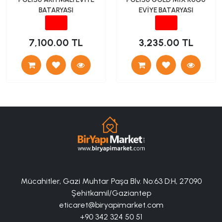
BATARYASI
EVİYE BATARYASI
7,100.00 TL
3,235.00 TL
Mücahitler, Gazi Muhtar Paşa Blv. No:63 D:H, 27090
Şehitkamil/Gaziantep
eticaret@biryapimarket.com
+90 342 324 50 51