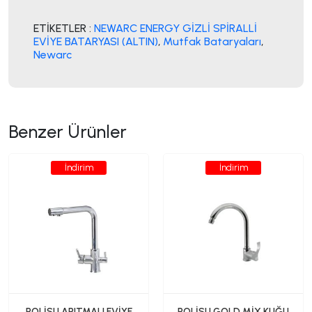
ETİKETLER :
NEWARC ENERGY GİZLİ SPİRALLİ
EVİYE BATARYASI (ALTIN)
,
Mutfak Bataryaları
,
Newarc
Benzer Ürünler
İndirim
İndirim
POLİSU ARITMALI EVİYE
POLİSU GOLD MİX KUĞU