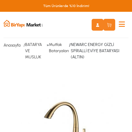
Tüm Ürünlerde %10 İndirim!
BATARYA
»
Mutfak
/
NEWARC ENERGY GİZLİ
Anasayfa
VE
Bataryaları
SPİRALLİ EVİYE BATARYASI
MUSLUK
(ALTIN)