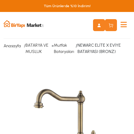
Tüm Ürünlerde %10 İndirim!
BATARYA VE
»
Mutfak
/
NEWARC ELİTE X EVİYE
Anasayfa
MUSLUK
Bataryaları
BATARYASI (BRONZ)