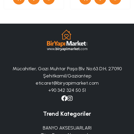
Mücahitler, Gazi Muhtar Paşa Blv. No:63 D:H, 27090
Şehitkamil/Gaziantep
eticaret@biryapimarket.com
+90 342 324 50 51
Trend Kategoriler
BANYO AKSESUARLARI