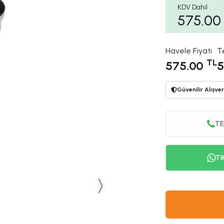
KDV Dahil
575.00
Havele Fiyatı
T
TL
575.00
5
Güvenilir Alışver
TE
TI