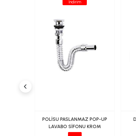
İndirim
 SİFON
POLİSU PASLANMAZ POP-UP
D
AH)
LAVABO SİFONU KROM