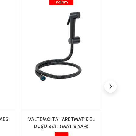
İndirim
 ABS
VALTEMO TAHARETMATİK EL
VALTEMO
DUŞU SETİ (MAT SİYAH)
GRAY