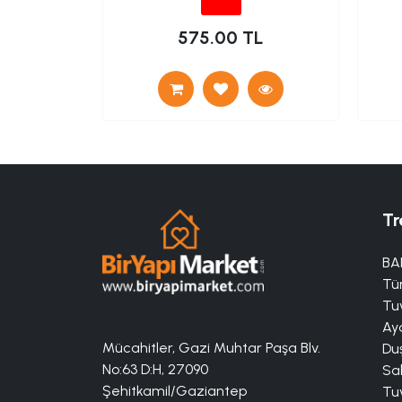
TL
575.00 TL
Tr
BA
Tü
Tuv
Aya
Mücahitler, Gazi Muhtar Paşa Blv.
Duş
No:63 D:H, 27090
Sa
Şehitkamil/Gaziantep
Tuv