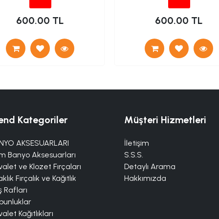
600.00 TL
600.00 TL
end Kategoriler
Müşteri Hizmetleri
NYO AKSESUARLARI
İletişim
m Banyo Aksesuarları
S.S.S.
alet ve Klozet Fırçaları
Detaylı Arama
klık Fırçalık ve Kağıtlık
Hakkımızda
 Rafları
bunluklar
alet Kağıtlıkları