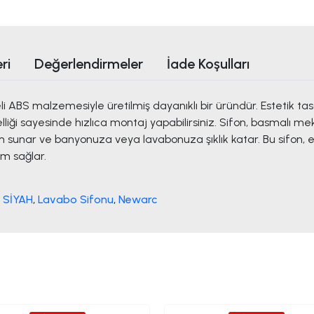
ri
Değerlendirmeler
İade Koşulları
i ABS malzemesiyle üretilmiş dayanıklı bir üründür. Estetik 
ği sayesinde hızlıca montaj yapabilirsiniz. Sifon, basmalı meka
m sunar ve banyonuza veya lavabonuza şıklık katar. Bu sifon, e
ım sağlar.
 SİYAH
,
Lavabo Sifonu
,
Newarc