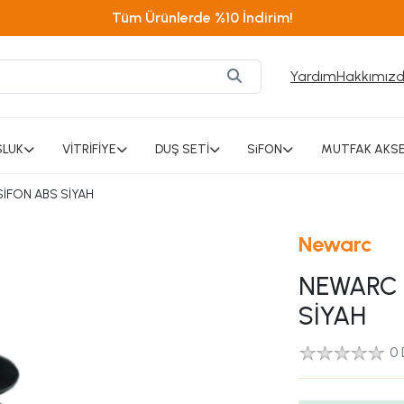
Tüm Ürünlerde %10 İndirim!
Yardım
Hakkımız
SLUK
VİTRİFİYE
DUŞ SETİ
SiFON
MUTFAK AKSE
İFON ABS SİYAH
Newarc
NEWARC 
SİYAH
0