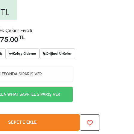
TL
ek Çekim Fiyatı
TL
75.00
iş
Kolay Ödeme
Orijinal Ürünler
LEFONDA SİPARİŞ VER
KLA WHATSAPP İLE SİPARİŞ VER
SEPETE EKLE