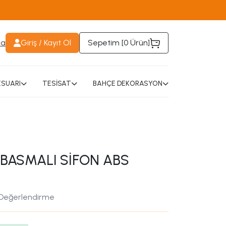
da
Giriş / Kayıt Ol
Sepetim [
0 Ürün
]
SUARI
TESİSAT
BAHÇE DEKORASYON
BASMALI SİFON ABS
 Değerlendirme