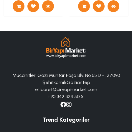
Mücahitler, Gazi Muhtar Paşa Blv. No:63 D:H, 27090
Şehitkamil/Gaziantep
eticaret@biryapimarket.com
+90 342 324 50 51
Trend Kategoriler