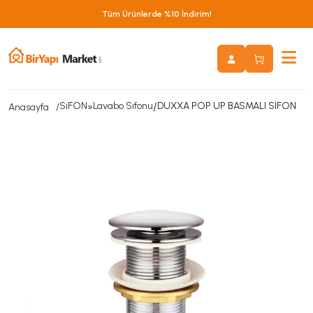
Tüm Ürünlerde %10 İndirim!
SiFON
»
Lavabo Sifonu
/
DUXXA POP UP BASMALI SİFON
Anasayfa