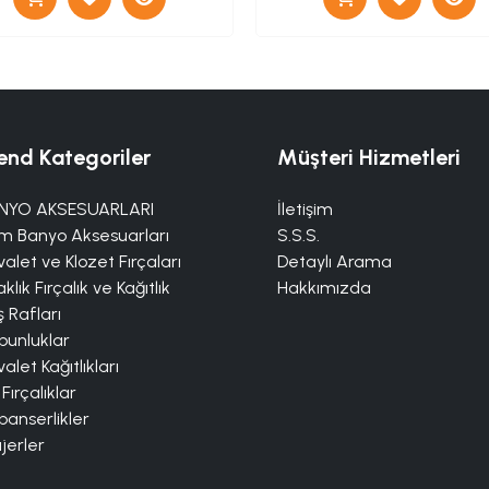
end Kategoriler
Müşteri Hizmetleri
NYO AKSESUARLARI
İletişim
m Banyo Aksesuarları
S.S.S.
alet ve Klozet Fırçaları
Detaylı Arama
klık Fırçalık ve Kağıtlık
Hakkımızda
 Rafları
bunluklar
alet Kağıtlıkları
 Fırçalıklar
panserlikler
jerler