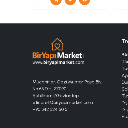
Tr
BA
Tü
Tuv
Aya
Mücahitler, Gazi Muhtar Paşa Blv.
Duş
No:63 D:H, 27090
Sa
Şehitkamil/Gaziantep
Tuv
eticaret@biryapimarket.com
Diş
+90 342 324 50 51
Dis
Eta