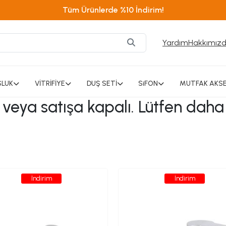
Tüm Ürünlerde %10 İndirim!
Yardım
Hakkımız
SLUK
VİTRİFİYE
DUŞ SETİ
SiFON
MUTFAK AKSE
ı veya satışa kapalı. Lütfen daha
İndirim
İndirim