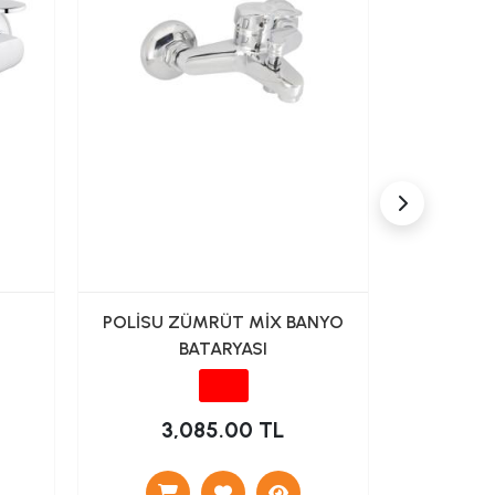
POLİSU ZÜMRÜT MİX BANYO
POLİSU
BATARYASI
3,085.00 TL
3