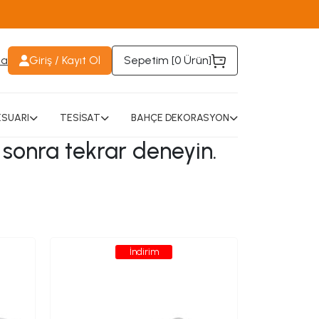
da
Giriş / Kayıt Ol
Sepetim [
0 Ürün
]
SUARI
TESİSAT
BAHÇE DEKORASYON
 sonra tekrar deneyin.
İndirim