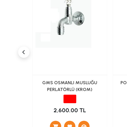
DUVARDAN
GMS OSMANLI MUSLUĞU
PO
GASI
PERLATÖRLÜ (KROM)
L
2,600.00 TL