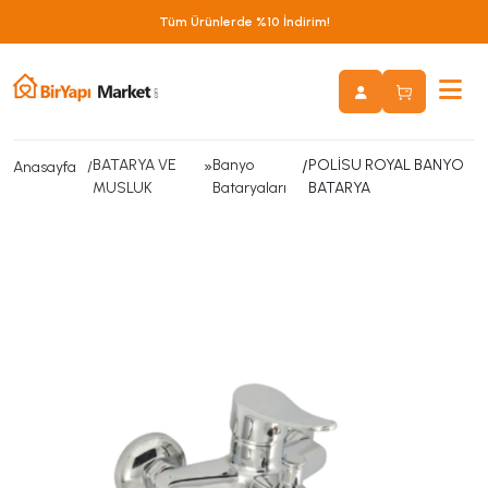
Tüm Ürünlerde %10 İndirim!
BATARYA VE
»
Banyo
/
POLİSU ROYAL BANYO
Anasayfa
MUSLUK
Bataryaları
BATARYA