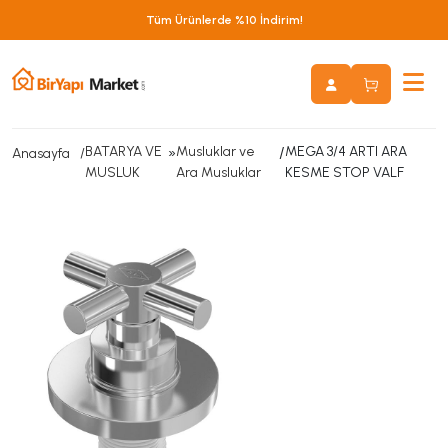
Tüm Ürünlerde %10 İndirim!
BATARYA VE
»
Musluklar ve
/
MEGA 3/4 ARTI ARA
Anasayfa
MUSLUK
Ara Musluklar
KESME STOP VALF