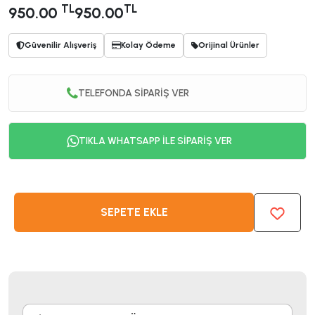
TL
TL
950.00
950.00
Güvenilir Alışveriş
Kolay Ödeme
Orijinal Ürünler
TELEFONDA SİPARİŞ VER
TIKLA WHATSAPP İLE SİPARİŞ VER
SEPETE EKLE