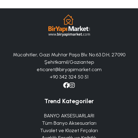
Mücahitler, Gazi Muhtar Paşa Blv. No:63 D:H, 27090
Şehitkamil/Gaziantep
eticaret@biryapimarket.com
+90 342 324 50 51
Trend Kategoriler
BANYO AKSESUARLARI
Tüm Banyo Aksesuarları
Tuvalet ve Klozet Fırçaları
Ayaklık Fırçalık ve Kağıtlık