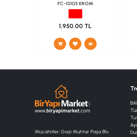
FC-10103 KROM
TL
1,950.00 TL
Tr
BA
Tü
Tuv
Aya
Mücahitler, Gazi Muhtar Paşa Blv.
Duş