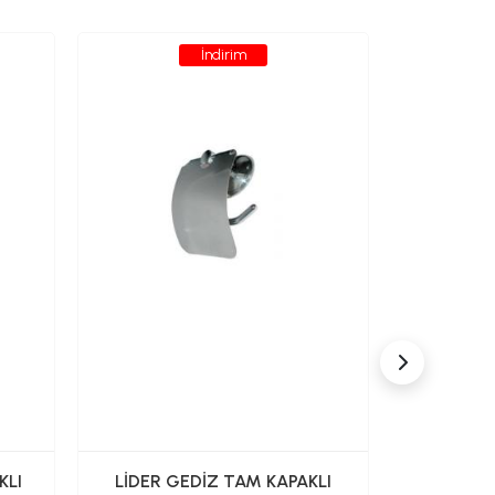
İndirim
KLI
LİDER GEDİZ TAM KAPAKLI
SARAY LİD