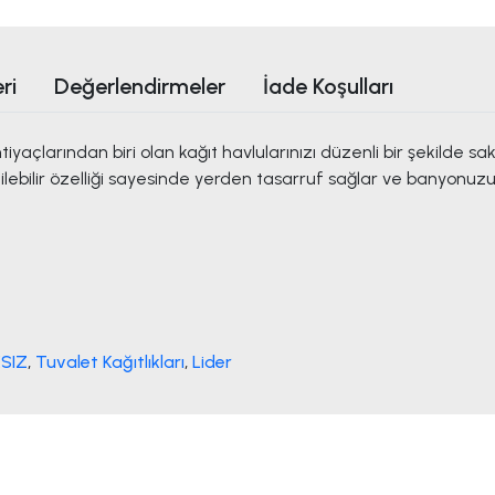
ri
Değerlendirmeler
İade Koşulları
iyaçlarından biri olan kağıt havlularınızı düzenli bir şekilde sa
bilir özelliği sayesinde yerden tasarruf sağlar ve banyonuzun
KSIZ
,
Tuvalet Kağıtlıkları
,
Lider