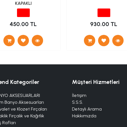
KAPAKLI
450.00 TL
930.00 TL
end Kategoriler
Müşteri Hizmetleri
NYO AKSESUARLARI
İletişim
m Banyo Aksesuarları
S.S.S.
alet ve Klozet Fırçaları
Detaylı Arama
klık Fırçalık ve Kağıtlık
Hakkımızda
 Rafları