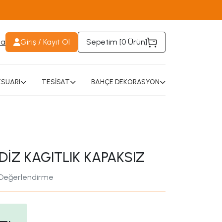
da
Giriş / Kayıt Ol
Sepetim [
0 Ürün
]
SUARI
TESİSAT
BAHÇE DEKORASYON
DİZ KAGITLIK KAPAKSIZ
 Değerlendirme