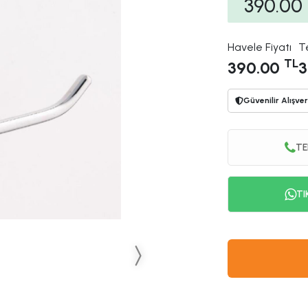
390.00
Havele Fiyatı
T
TL
390.00
3
Güvenilir Alışver
TE
TI