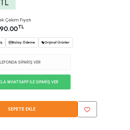
TL
ek Çekim Fiyatı
TL
90.00
iş
Kolay Ödeme
Orijinal Ürünler
LEFONDA SİPARİŞ VER
KLA WHATSAPP İLE SİPARİŞ VER
SEPETE EKLE