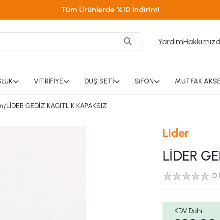
Tüm Ürünlerde %10 İndirim!
Yardım
Hakkımız
SLUK
VİTRİFİYE
DUŞ SETİ
SiFON
MUTFAK AKSE
rı
/
LİDER GEDİZ KAGITLIK KAPAKSIZ
Lider
LİDER GE
0
KDV Dahil