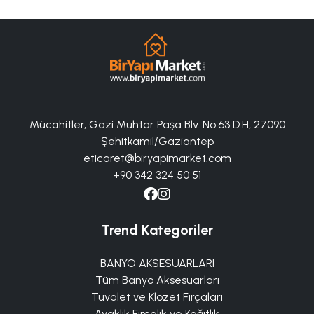
Mücahitler, Gazi Muhtar Paşa Blv. No:63 D:H, 27090
Şehitkamil/Gaziantep
eticaret@biryapimarket.com
+90 342 324 50 51
Trend Kategoriler
BANYO AKSESUARLARI
Tüm Banyo Aksesuarları
Tuvalet ve Klozet Fırçaları
Ayaklık Fırçalık ve Kağıtlık