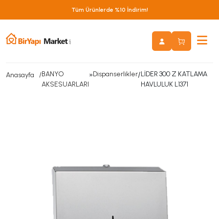
Tüm Ürünlerde %10 İndirim!
BANYO
»
Dispanserlikler
/
LİDER 300 Z KATLAMA
Anasayfa
AKSESUARLARI
HAVLULUK L1371