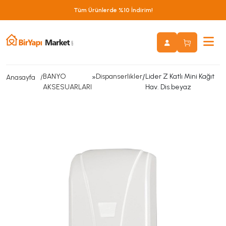
Tüm Ürünlerde %10 İndirim!
BANYO
»
Dispanserlikler
/
Lider Z Katlı Mini Kağıt
Anasayfa
AKSESUARLARI
Hav. Dis.beyaz