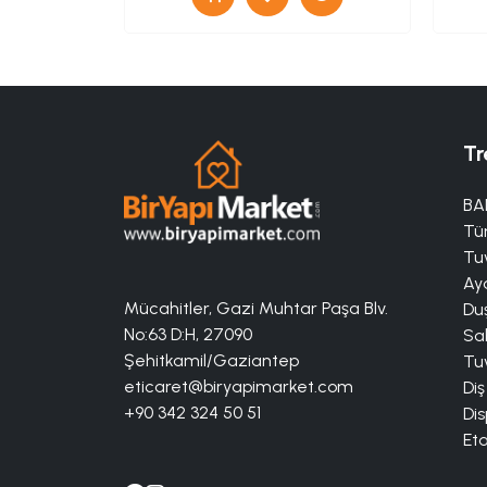
Tr
BA
Tü
Tuv
Aya
Mücahitler, Gazi Muhtar Paşa Blv.
Duş
No:63 D:H, 27090
Sa
Şehitkamil/Gaziantep
Tuv
eticaret@biryapimarket.com
Diş
+90 342 324 50 51
Dis
Eta