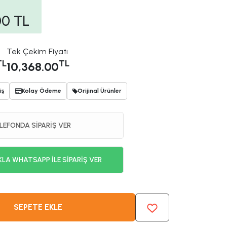
00
TL
Tek Çekim Fiyatı
TL
TL
10,368.00
iş
Kolay Ödeme
Orijinal Ürünler
LEFONDA SİPARİŞ VER
KLA WHATSAPP İLE SİPARİŞ VER
SEPETE EKLE