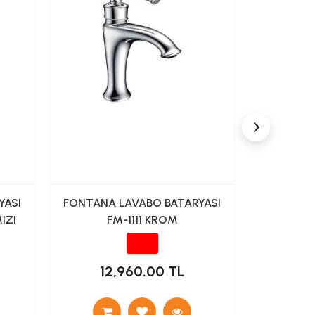
YASI
FONTANA LAVABO BATARYASI
FONTANA
IZI
FM-1111 KROM
FM-2218 
12,960.00 TL
8