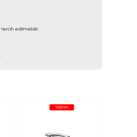
ercih edilmelidir.
A
İndirim