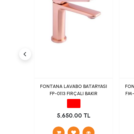
ATARYASI
FONTANA LAVABO BATARYASI
FON
ALTIN
FP-0113 FIRÇALI BAKIR
FM-
 TL
5,650.00 TL