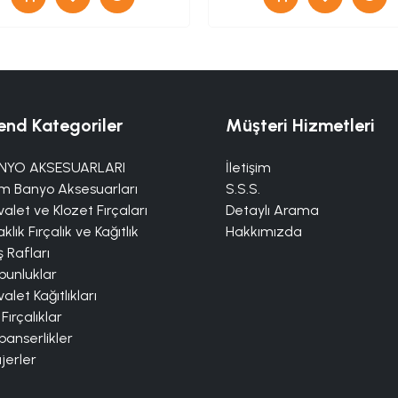
end Kategoriler
Müşteri Hizmetleri
NYO AKSESUARLARI
İletişim
m Banyo Aksesuarları
S.S.S.
alet ve Klozet Fırçaları
Detaylı Arama
klık Fırçalık ve Kağıtlık
Hakkımızda
 Rafları
bunluklar
alet Kağıtlıkları
 Fırçalıklar
panserlikler
jerler