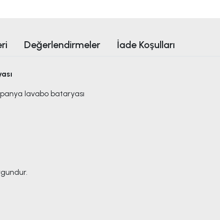
ri
Değerlendirmeler
İade Koşulları
yası
mpanya lavabo bataryası
ygundur.