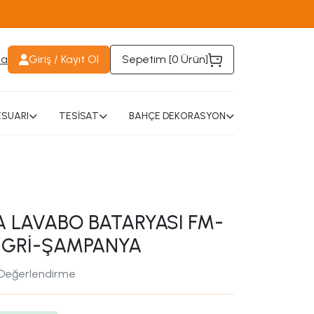
da
Giriş / Kayıt Ol
Sepetim [
0 Ürün
]
SUARI
TESİSAT
BAHÇE DEKORASYON
 LAVABO BATARYASI FM-
T GRİ-ŞAMPANYA
 Değerlendirme