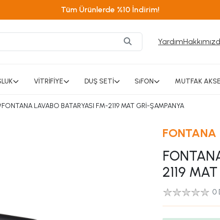
Tüm Ürünlerde %10 İndirim!
Yardım
Hakkımız
SLUK
VİTRİFİYE
DUŞ SETİ
SiFON
MUTFAK AKSE
/
FONTANA LAVABO BATARYASI FM-2119 MAT GRİ-ŞAMPANYA
FONTANA
FONTANA
2119 MA
0