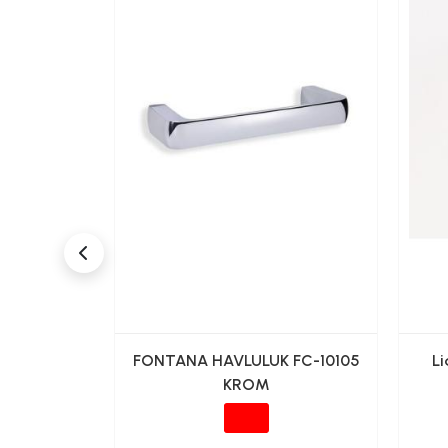
K KAGIT
FONTANA HAVLULUK FC-10105
Li
TİK
KROM