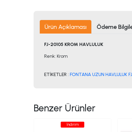
Ürün Açıklaması
Ödeme Bilgile
FJ-20105 KROM HAVLULUK
Renk: Krom
ETİKETLER :
FONTANA UZUN HAVLULUK FJ
Benzer Ürünler
İndirim