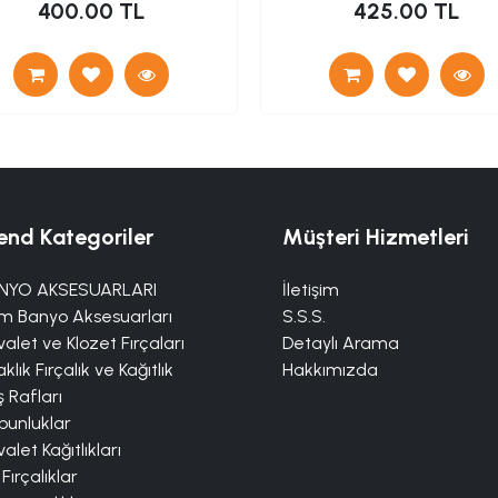
400.00 TL
425.00 TL
end Kategoriler
Müşteri Hizmetleri
NYO AKSESUARLARI
İletişim
m Banyo Aksesuarları
S.S.S.
alet ve Klozet Fırçaları
Detaylı Arama
klık Fırçalık ve Kağıtlık
Hakkımızda
 Rafları
bunluklar
alet Kağıtlıkları
 Fırçalıklar