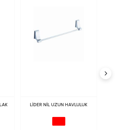
LAK
LİDER NİL UZUN HAVLULUK
LİDER 
HAV