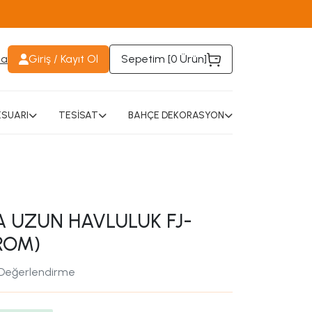
da
Giriş / Kayıt Ol
Sepetim [
0 Ürün
]
SUARI
TESİSAT
BAHÇE DEKORASYON
 UZUN HAVLULUK FJ-
ROM)
 Değerlendirme