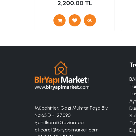
TL
2,200.00 TL
Tr
BA
Tü
Tuv
Aya
Mücahitler, Gazi Muhtar Paşa Blv.
Duş
No:63 D:H, 27090
Sa
Şehitkamil/Gaziantep
Tuv
eticaret@biryapimarket.com
Diş