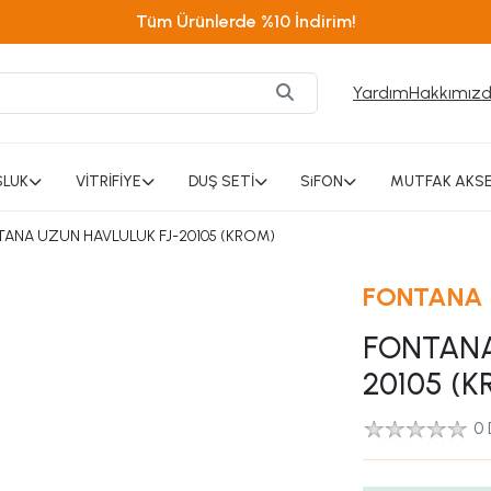
Tüm Ürünlerde %10 İndirim!
Yardım
Hakkımız
SLUK
VİTRİFİYE
DUŞ SETİ
SiFON
MUTFAK AKSE
ANA UZUN HAVLULUK FJ-20105 (KROM)
FONTANA
FONTANA
20105 (K
0