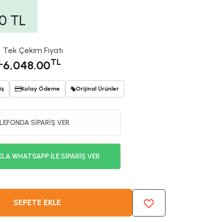
00
TL
Tek Çekim Fiyatı
L
TL
6,048.00
iş
Kolay Ödeme
Orijinal Ürünler
LEFONDA SİPARİŞ VER
KLA WHATSAPP İLE SİPARİŞ VER
SEPETE EKLE