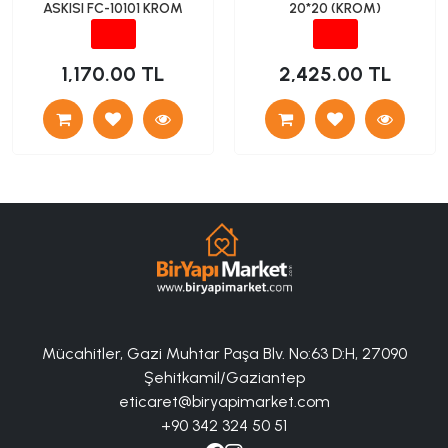
ASKISI FC-10101 KROM
20*20 (KROM)
1,170.00 TL
2,425.00 TL
Mücahitler, Gazi Muhtar Paşa Blv. No:63 D:H, 27090
Şehitkamil/Gaziantep
eticaret@biryapimarket.com
+90 342 324 50 51