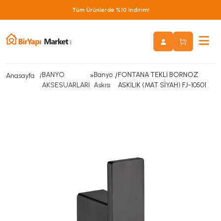
Tüm Ürünlerde %10 İndirim!
BANYO
»
Banyo
/
FONTANA TEKLİ BORNOZ
Anasayfa
AKSESUARLARI
Askısı
ASKILIK (MAT SİYAH) FJ-10501