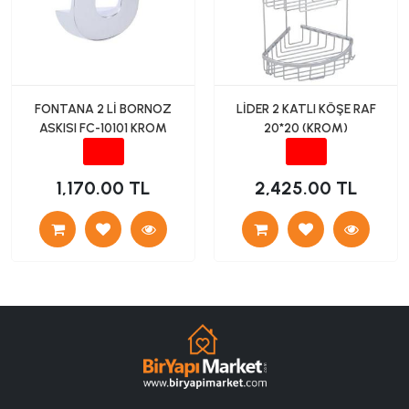
FONTANA 2 Lİ BORNOZ
LİDER 2 KATLI KÖŞE RAF
ASKISI FC-10101 KROM
20*20 (KROM)
1,170.00 TL
2,425.00 TL