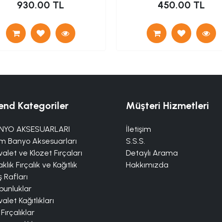
930.00 TL
450.00 TL
end Kategoriler
Müşteri Hizmetleri
NYO AKSESUARLARI
İletişim
m Banyo Aksesuarları
S.S.S.
alet ve Klozet Fırçaları
Detaylı Arama
klık Fırçalık ve Kağıtlık
Hakkımızda
 Rafları
bunluklar
alet Kağıtlıkları
 Fırçalıklar