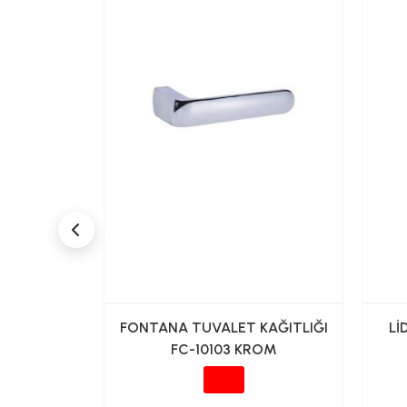
 AÇIK
FONTANA TUVALET KAĞITLIĞI
Lİ
TLIK
FC-10103 KROM