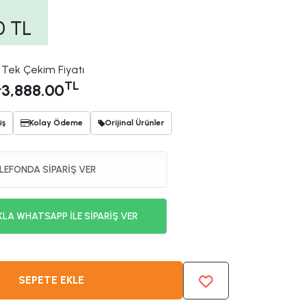
0
TL
Tek Çekim Fiyatı
L
TL
3,888.00
iş
Kolay Ödeme
Orijinal Ürünler
LEFONDA SİPARİŞ VER
KLA WHATSAPP İLE SİPARİŞ VER
SEPETE EKLE