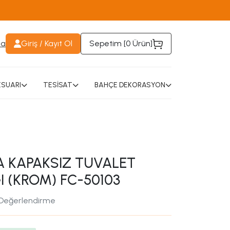
da
Giriş / Kayıt Ol
Sepetim [
0 Ürün
]
SUARI
TESİSAT
BAHÇE DEKORASYON
 KAPAKSIZ TUVALET
I (KROM) FC-50103
 Değerlendirme