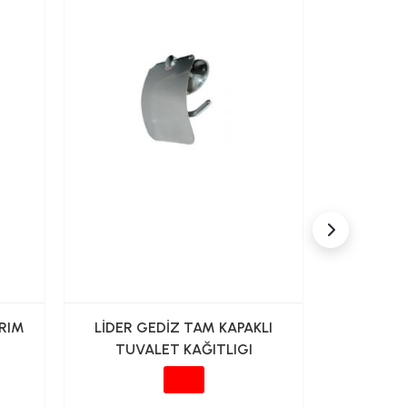
ARIM
LİDER GEDİZ TAM KAPAKLI
SARAY LİD
TUVALET KAĞITLIGI