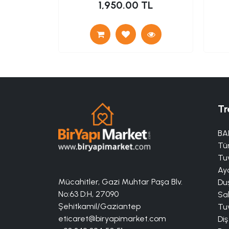
L
1,950.00 TL
Tr
BA
Tü
Tuv
Aya
Mücahitler, Gazi Muhtar Paşa Blv.
Duş
No:63 D:H, 27090
Sa
Şehitkamil/Gaziantep
Tuv
eticaret@biryapimarket.com
Diş