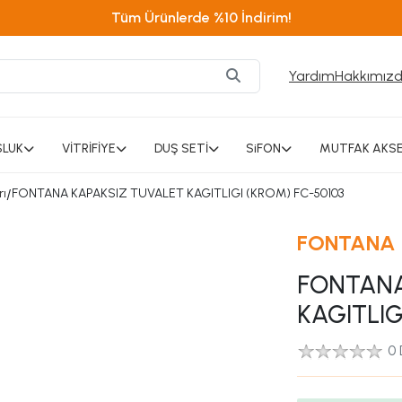
Tüm Ürünlerde %10 İndirim!
Yardım
Hakkımız
SLUK
VİTRİFİYE
DUŞ SETİ
SiFON
MUTFAK AKSE
rı
/
FONTANA KAPAKSIZ TUVALET KAGITLIGI (KROM) FC-50103
FONTANA
FONTANA
KAGITLIG
0