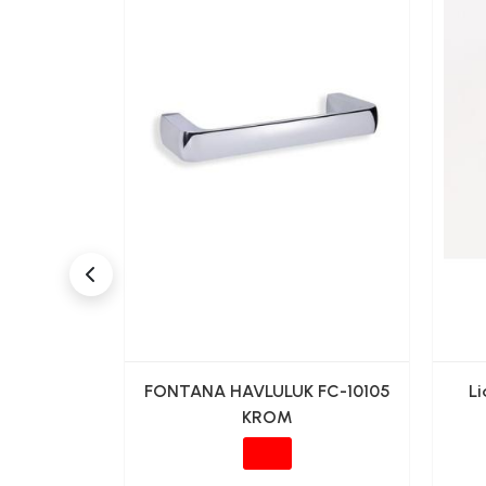
K KAGIT
FONTANA HAVLULUK FC-10105
Li
TİK
KROM