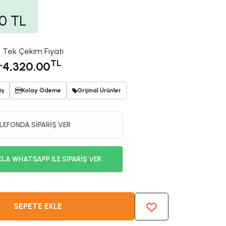
00
TL
Tek Çekim Fiyatı
L
TL
4,320.00
iş
Kolay Ödeme
Orijinal Ürünler
LEFONDA SİPARİŞ VER
KLA WHATSAPP İLE SİPARİŞ VER
SEPETE EKLE