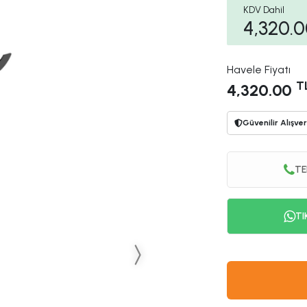
KDV Dahil
4,320.
Havele Fiyatı
T
4,320.00
Güvenilir Alışver
TE
TI