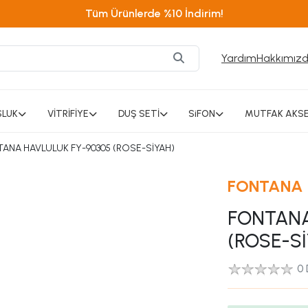
Tüm Ürünlerde %10 İndirim!
Yardım
Hakkımız
SLUK
VİTRİFİYE
DUŞ SETİ
SiFON
MUTFAK AKSE
ANA HAVLULUK FY-90305 (ROSE-SİYAH)
FONTANA
FONTANA
(ROSE-Sİ
0