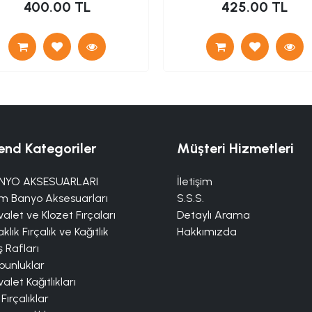
400.00 TL
425.00 TL
end Kategoriler
Müşteri Hizmetleri
NYO AKSESUARLARI
İletişim
m Banyo Aksesuarları
S.S.S.
alet ve Klozet Fırçaları
Detaylı Arama
klık Fırçalık ve Kağıtlık
Hakkımızda
 Rafları
bunluklar
alet Kağıtlıkları
 Fırçalıklar