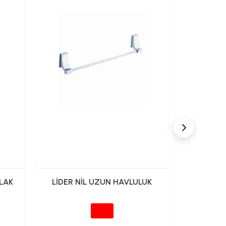
LAK
LİDER NİL UZUN HAVLULUK
LİDER 
HAV