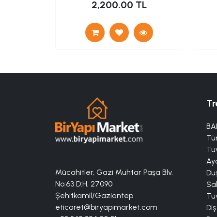
TL
2,200.00 TL
Tr
BA
Tü
Tuv
Aya
Mücahitler, Gazi Muhtar Paşa Blv.
Duş
No:63 D:H, 27090
Sa
Şehitkamil/Gaziantep
Tuv
eticaret@biryapimarket.com
Diş