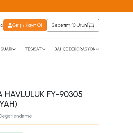
da
Giriş / Kayıt Ol
Sepetim [
0 Ürün
]
SUARI
TESİSAT
BAHÇE DEKORASYON
 HAVLULUK FY-90305
YAH)
 Değerlendirme