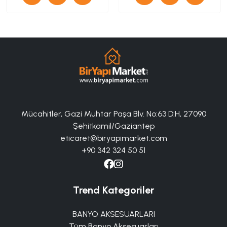
Mücahitler, Gazi Muhtar Paşa Blv. No:63 D:H, 27090
Şehitkamil/Gaziantep
eticaret@biryapimarket.com
+90 342 324 50 51
Trend Kategoriler
BANYO AKSESUARLARI
Tüm Banyo Aksesuarları