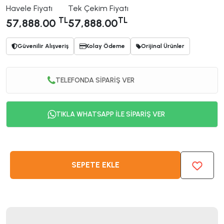
Havele Fiyatı
Tek Çekim Fiyatı
TL
TL
57,888.00
57,888.00
Güvenilir Alışveriş
Kolay Ödeme
Orijinal Ürünler
TELEFONDA SİPARİŞ VER
TIKLA WHATSAPP İLE SİPARİŞ VER
SEPETE EKLE