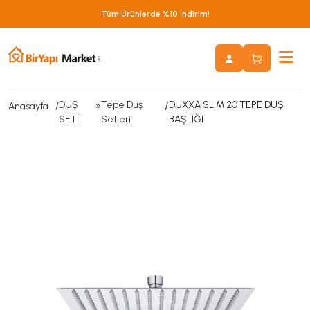
Tüm Ürünlerde %10 İndirim!
DUŞ
»
Tepe Duş
/
DUXXA SLİM 20 TEPE DUŞ
Anasayfa
SETİ
Setleri
BAŞLIĞI