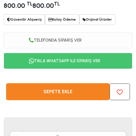
TL
TL
800.00
800.00
Güvenilir Alışveriş
Kolay Ödeme
Orijinal Ürünler
TELEFONDA SİPARİŞ VER
TIKLA WHATSAPP İLE SİPARİŞ VER
SEPETE EKLE