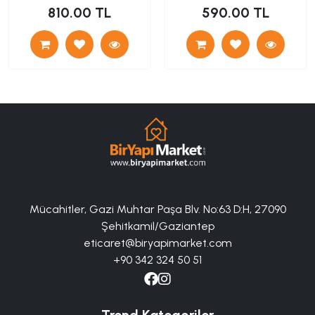
810.00 TL
590.00 TL
Mücahitler, Gazi Muhtar Paşa Blv. No:63 D:H, 27090
Şehitkamil/Gaziantep
eticaret@biryapimarket.com
+90 342 324 50 51
Trend Kategoriler