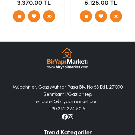
3,370.00 TL
5,125.00 TL
Mücahitler, Gazi Muhtar Paşa Blv. No:63 D:H, 27090
Şehitkamil/Gaziantep
eticaret@biryapimarket.com
+90 342 324 50 51
Trend Kategoriler