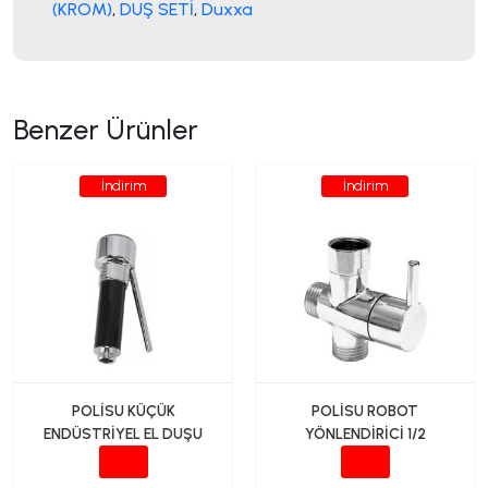
(KROM)
,
DUŞ SETİ
,
Duxxa
Benzer Ürünler
İndirim
İndirim
POLİSU KÜÇÜK
POLİSU ROBOT
ENDÜSTRİYEL EL DUŞU
YÖNLENDİRİCİ 1/2