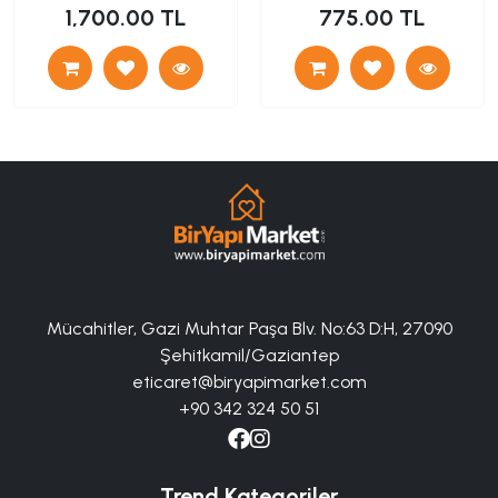
1,700.00 TL
775.00 TL
Mücahitler, Gazi Muhtar Paşa Blv. No:63 D:H, 27090
Şehitkamil/Gaziantep
eticaret@biryapimarket.com
+90 342 324 50 51
Trend Kategoriler