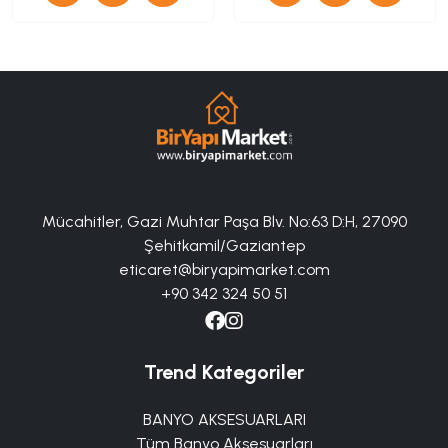
Mücahitler, Gazi Muhtar Paşa Blv. No:63 D:H, 27090
Şehitkamil/Gaziantep
eticaret@biryapimarket.com
+90 342 324 50 51
Trend Kategoriler
BANYO AKSESUARLARI
Tüm Banyo Aksesuarları