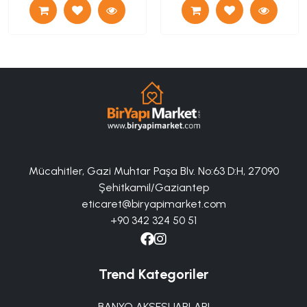
Mücahitler, Gazi Muhtar Paşa Blv. No:63 D:H, 27090
Şehitkamil/Gaziantep
eticaret@biryapimarket.com
+90 342 324 50 51
Trend Kategoriler
BANYO AKSESUARLARI