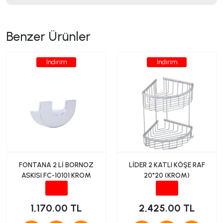
Benzer Ürünler
İndirim
İndirim
FONTANA 2 Lİ BORNOZ
LİDER 2 KATLI KÖŞE RAF
ASKISI FC-10101 KROM
20*20 (KROM)
1,170.00 TL
2,425.00 TL