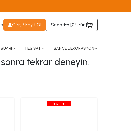
da
Giriş / Kayıt Ol
Sepetim [
0 Ürün
]
SUARI
TESİSAT
BAHÇE DEKORASYON
 sonra tekrar deneyin.
İndirim