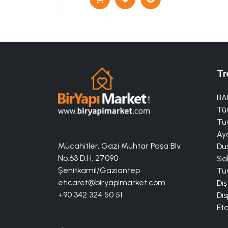
Tr
BA
Tü
Tuv
Aya
Mücahitler, Gazi Muhtar Paşa Blv.
Duş
No:63 D:H, 27090
Sa
Şehitkamil/Gaziantep
Tuv
eticaret@biryapimarket.com
Diş
+90 342 324 50 51
Dis
Eta