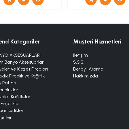
end Kategoriler
Müşteri Hizmetleri
NYO AKSESUARLARI
İletişim
m Banyo Aksesuarları
S.S.S.
alet ve Klozet Fırçaları
Detaylı Arama
klık Fırçalık ve Kağıtlık
Hakkımızda
 Rafları
bunluklar
alet Kağıtlıkları
 Fırçalıklar
panserlikler
jerler