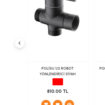
İTESİ 3
POLİSU 1/2 ROBOT
PO
252 ALTIN
YÖNLENDİRİCİ SİYAH
 TL
810.00 TL