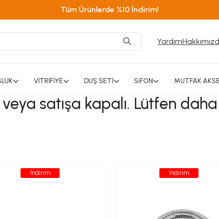
Tüm Ürünlerde %10 İndirim!
Yardım
Hakkımız
SLUK
VİTRİFİYE
DUŞ SETİ
SiFON
MUTFAK AKSE
ı veya satışa kapalı. Lütfen daha
İndirim
İndirim