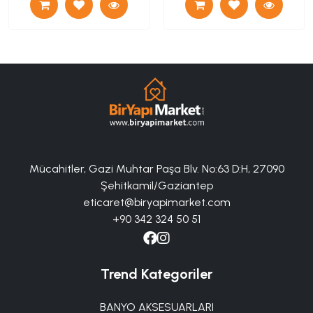
Mücahitler, Gazi Muhtar Paşa Blv. No:63 D:H, 27090
Şehitkamil/Gaziantep
eticaret@biryapimarket.com
+90 342 324 50 51
Trend Kategoriler
BANYO AKSESUARLARI