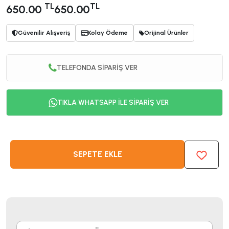
TL
TL
650.00
650.00
Güvenilir Alışveriş
Kolay Ödeme
Orijinal Ürünler
TELEFONDA SİPARİŞ VER
TIKLA WHATSAPP İLE SİPARİŞ VER
SEPETE EKLE