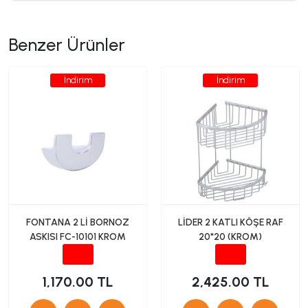
Benzer Ürünler
İndirim
İndirim
FONTANA 2 Lİ BORNOZ
LİDER 2 KATLI KÖŞE RAF
ASKISI FC-10101 KROM
20*20 (KROM)
1,170.00 TL
2,425.00 TL