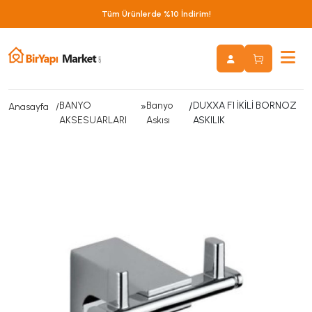
Tüm Ürünlerde %10 İndirim!
BANYO
»
Banyo
/
DUXXA F1 İKİLİ BORNOZ
Anasayfa
AKSESUARLARI
Askısı
ASKILIK