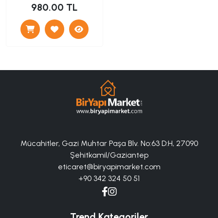
980.00 TL
Mücahitler, Gazi Muhtar Paşa Blv. No:63 D:H, 27090
Şehitkamil/Gaziantep
eticaret@biryapimarket.com
+90 342 324 50 51
Trend Kategoriler