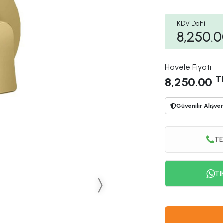
KDV Dahil
8,250.
Havele Fiyatı
T
8,250.00
Güvenilir Alışver
TE
TI