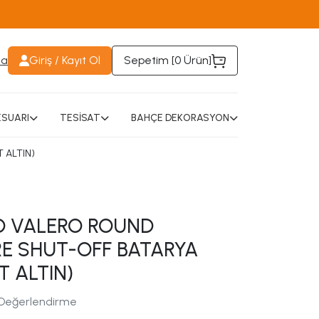
da
Giriş / Kayıt Ol
Sepetim [
0 Ürün
]
SUARI
TESİSAT
BAHÇE DEKORASYON
 ALTIN)
 VALERO ROUND
E SHUT-OFF BATARYA
T ALTIN)
 Değerlendirme