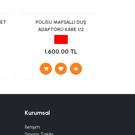
VET
POLİSU MAFSALLI DUŞ
DUXXA A
ADAPTÖRÜ KARE 1/2
K
1,600.00 TL
9
Kurumsal
İletişim
Sipariş Takibi