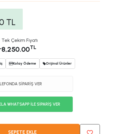
00
TL
Tek Çekim Fiyatı
L
TL
8,250.00
iş
Kolay Ödeme
Orijinal Ürünler
LEFONDA SİPARİŞ VER
KLA WHATSAPP İLE SİPARİŞ VER
SEPETE EKLE