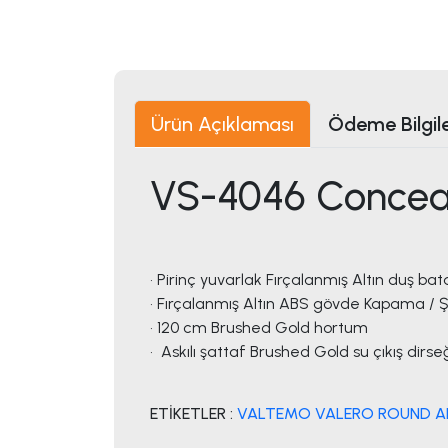
Ürün Açıklaması
Ödeme Bilgile
VS-4046 Conceal
• Pirinç yuvarlak Fırçalanmış Altın duş bat
• Fırçalanmış Altın ABS gövde Kapama / 
• 120 cm Brushed Gold hortum
• Askılı şattaf Brushed Gold su çıkış dirse
ETİKETLER :
VALTEMO VALERO ROUND AN