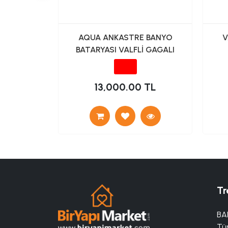
VA ÜSTÜ
AQUA ANKASTRE BANYO
V
OM)
BATARYASI VALFLİ GAGALI
TL
13,000.00 TL
Tr
BA
Tü