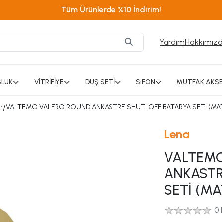
Tüm Ürünlerde %10 İndirim!
Yardım
Hakkımız
SLUK
VİTRİFİYE
DUŞ SETİ
SiFON
MUTFAK AKSE
r
/
VALTEMO VALERO ROUND ANKASTRE SHUT-OFF BATARYA SETİ (MAT
Lena
VALTEMO
ANKASTR
SETİ (MA
0