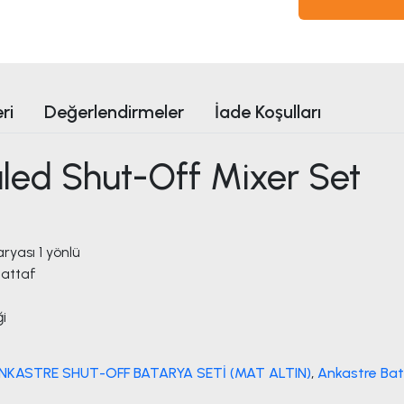
ri
Değerlendirmeler
İade Koşulları
ed Shut-Off Mixer Set
aryası 1 yönlü
Şattaf
ği
KASTRE SHUT-OFF BATARYA SETİ (MAT ALTIN)
,
Ankastre Bat