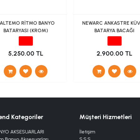
ALTEMO RİTMO BANYO
NEWARC ANKASTRE KÜ
BATARYASI (KROM)
BATARYA BACAĞI
5,250.00 TL
2,900.00 TL
end Kategoriler
Müşteri Hizmetleri
NYO AKSESUARLARI
İletişim
m Banyo Aksesuarları
S.S.S.