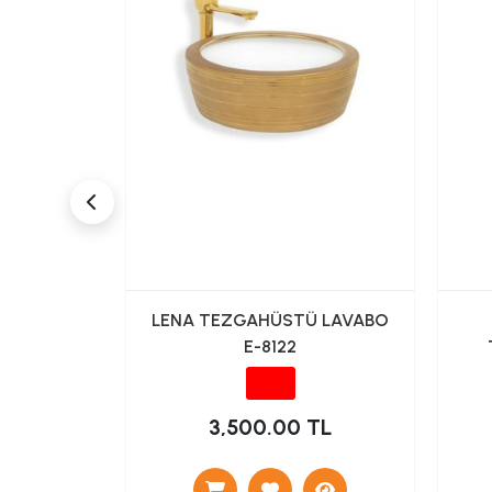
TÜ ÇANAK
LENA TEZGAHÜSTÜ LAVABO
 SİYAH
E-8122
TL
3,500.00 TL