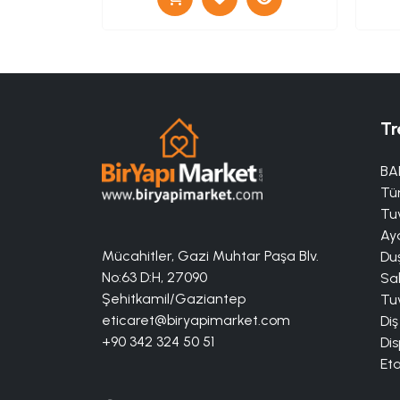
Tr
BA
Tü
Tuv
Aya
Mücahitler, Gazi Muhtar Paşa Blv.
Duş
No:63 D:H, 27090
Sa
Şehitkamil/Gaziantep
Tuv
eticaret@biryapimarket.com
Diş
+90 342 324 50 51
Dis
Eta