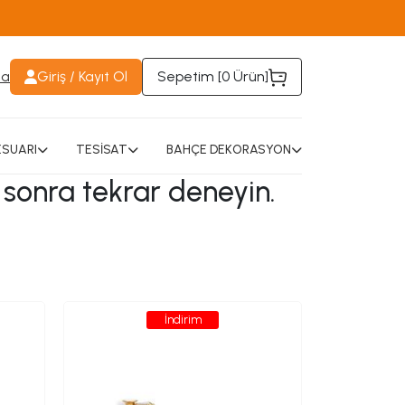
da
Giriş / Kayıt Ol
Sepetim [
0 Ürün
]
SUARI
TESİSAT
BAHÇE DEKORASYON
 sonra tekrar deneyin.
İndirim