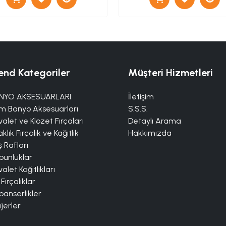
end Kategoriler
Müşteri Hizmetleri
NYO AKSESUARLARI
İletişim
m Banyo Aksesuarları
S.S.S.
alet ve Klozet Fırçaları
Detaylı Arama
klık Fırçalık ve Kağıtlık
Hakkımızda
 Rafları
bunluklar
alet Kağıtlıkları
 Fırçalıklar
panserlikler
jerler