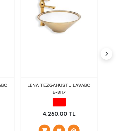
ABO
LENA TEZGAHÜSTÜ LAVABO
LENA TE
E-8117
4,250.00 TL
4