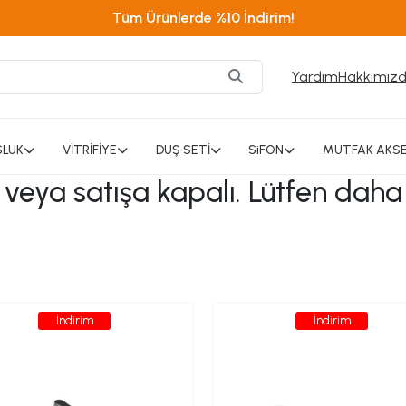
Tüm Ürünlerde %10 İndirim!
Yardım
Hakkımız
SLUK
VİTRİFİYE
DUŞ SETİ
SiFON
MUTFAK AKSE
ı veya satışa kapalı. Lütfen daha
İndirim
İndirim