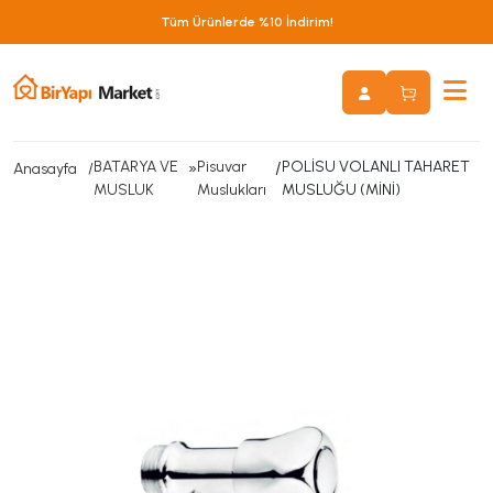
Tüm Ürünlerde %10 İndirim!
BATARYA VE
»
Pisuvar
/
POLİSU VOLANLI TAHARET
Anasayfa
MUSLUK
Muslukları
MUSLUĞU (MİNİ)