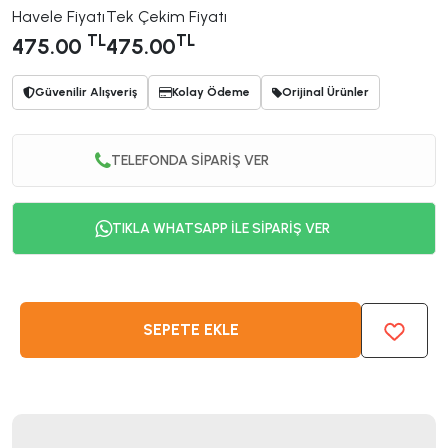
Havele Fiyatı
Tek Çekim Fiyatı
TL
TL
475.00
475.00
Güvenilir Alışveriş
Kolay Ödeme
Orijinal Ürünler
TELEFONDA SİPARİŞ VER
TIKLA WHATSAPP İLE SİPARİŞ VER
SEPETE EKLE