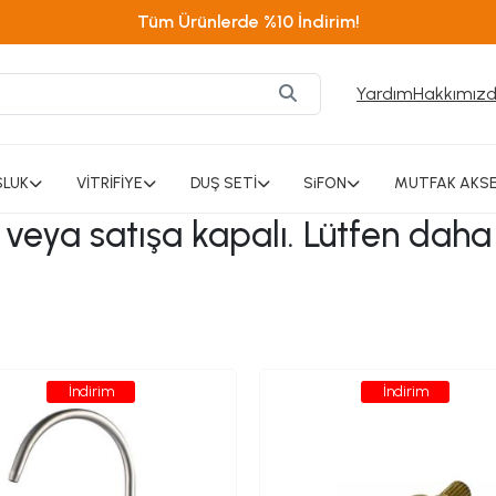
Tüm Ürünlerde %10 İndirim!
Yardım
Hakkımız
SLUK
VİTRİFİYE
DUŞ SETİ
SiFON
MUTFAK AKSE
ı veya satışa kapalı. Lütfen daha
İndirim
İndirim