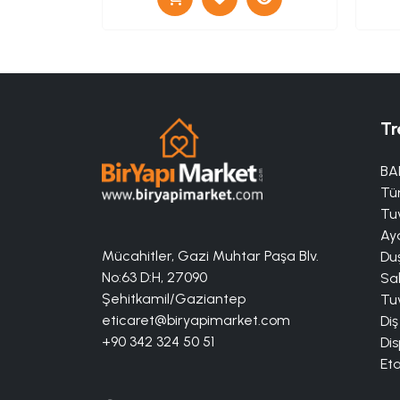
Tr
BA
Tü
Tuv
Aya
Mücahitler, Gazi Muhtar Paşa Blv.
Duş
No:63 D:H, 27090
Sa
Şehitkamil/Gaziantep
Tuv
eticaret@biryapimarket.com
Diş
+90 342 324 50 51
Dis
Eta