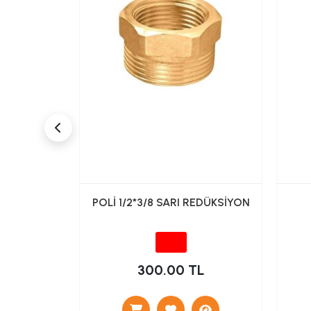
dan Tek Su
POLİ 1/2*3/8 SARI REDÜKSİYON
İNC031)
TL
300.00 TL