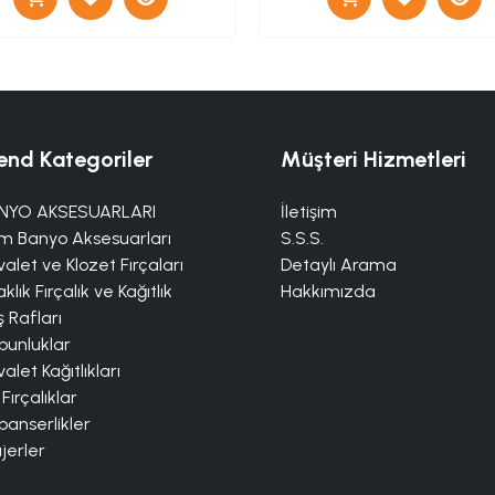
end Kategoriler
Müşteri Hizmetleri
NYO AKSESUARLARI
İletişim
m Banyo Aksesuarları
S.S.S.
alet ve Klozet Fırçaları
Detaylı Arama
klık Fırçalık ve Kağıtlık
Hakkımızda
 Rafları
bunluklar
alet Kağıtlıkları
 Fırçalıklar
panserlikler
jerler