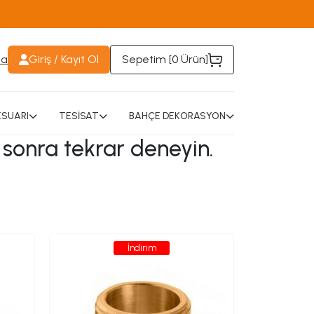
da
Giriş / Kayıt Ol
Sepetim [
0 Ürün
]
SUARI
TESİSAT
BAHÇE DEKORASYON
 sonra tekrar deneyin.
İndirim