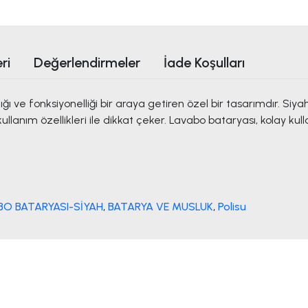
ri
Değerlendirmeler
İade Koşulları
ığı ve fonksiyonelliği bir araya getiren özel bir tasarımdır. S
lanım özellikleri ile dikkat çeker. Lavabo bataryası, kolay kull
BO BATARYASI-SİYAH
,
BATARYA VE MUSLUK
,
Polisu