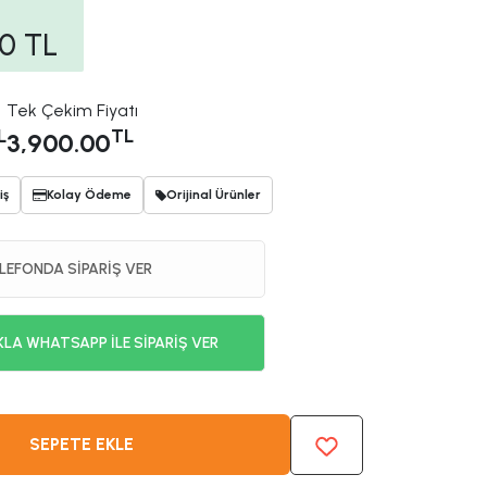
00
TL
Tek Çekim Fiyatı
L
TL
3,900.00
iş
Kolay Ödeme
Orijinal Ürünler
LEFONDA SİPARİŞ VER
KLA WHATSAPP İLE SİPARİŞ VER
SEPETE EKLE