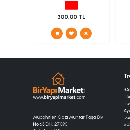
TL
300.00 TL
Tr
BA
Tü
Tuv
Aya
Mücahitler, Gazi Muhtar Paşa Blv.
Duş
No:63 D:H, 27090
Sa