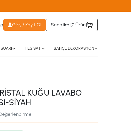
da
Giriş / Kayıt Ol
Sepetim [
0 Ürün
]
SUARI
TESİSAT
BAHÇE DEKORASYON
KRİSTAL KUĞU LAVABO
SI-SİYAH
 Değerlendirme