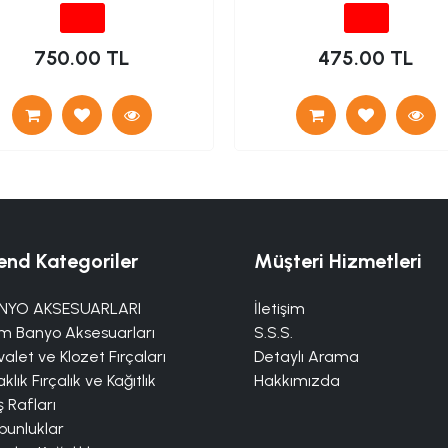
VALF)
750.00 TL
475.00 TL
end Kategoriler
Müşteri Hizmetleri
NYO AKSESUARLARI
İletişim
m Banyo Aksesuarları
S.S.S.
alet ve Klozet Fırçaları
Detaylı Arama
klık Fırçalık ve Kağıtlık
Hakkımızda
 Rafları
bunluklar