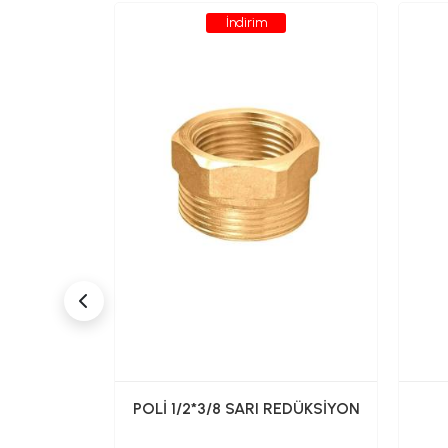
İndirim
dan Tek Su
POLİ 1/2*3/8 SARI REDÜKSİYON
İNC031)