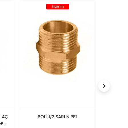
İndirim
 AÇ
POLİ 1/2 SARI NİPEL
POLİ
OP