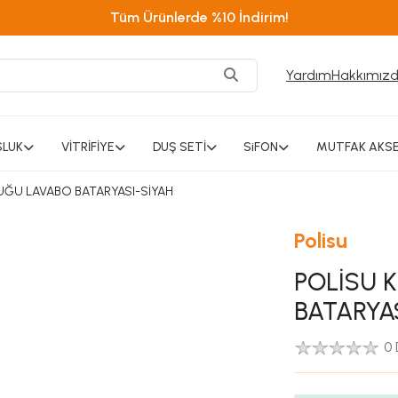
Tüm Ürünlerde %10 İndirim!
Yardım
Hakkımız
SLUK
VİTRİFİYE
DUŞ SETİ
SiFON
MUTFAK AKSE
UĞU LAVABO BATARYASI-SİYAH
Polisu
POLİSU 
BATARYA
0