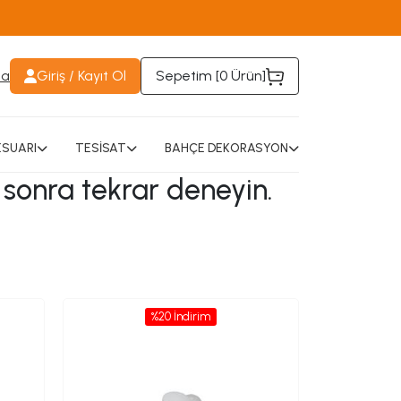
da
Giriş / Kayıt Ol
Sepetim [
0 Ürün
]
SUARI
TESİSAT
BAHÇE DEKORASYON
 sonra tekrar deneyin.
%20 İndirim