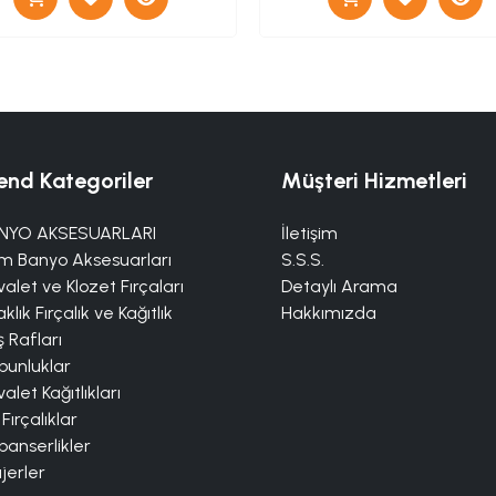
end Kategoriler
Müşteri Hizmetleri
NYO AKSESUARLARI
İletişim
m Banyo Aksesuarları
S.S.S.
alet ve Klozet Fırçaları
Detaylı Arama
klık Fırçalık ve Kağıtlık
Hakkımızda
 Rafları
bunluklar
alet Kağıtlıkları
 Fırçalıklar
panserlikler
jerler