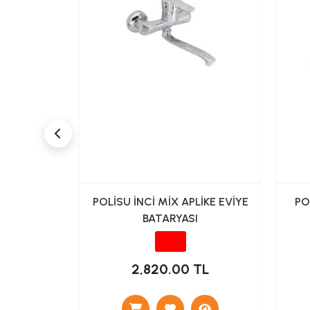
 EVİYE
POLİSU İNCİ MİX APLİKE EVİYE
PO
S KUGU
BATARYASI
)
TL
2,820.00 TL