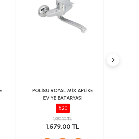
E
POLİSU ROYAL MİX APLİKE
VALTEMO V
EVİYE BATARYASI
BATARY
%20
1,980.00 TL
7
1,579.00 TL