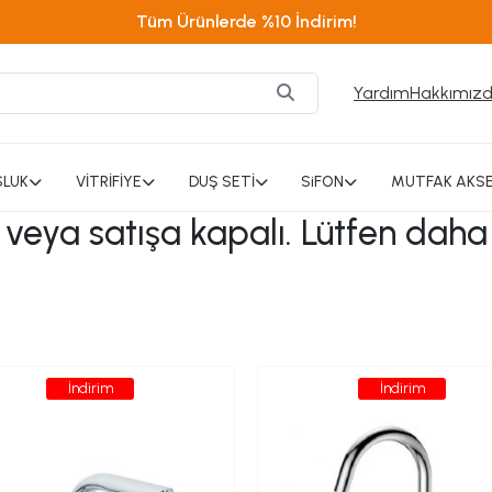
Tüm Ürünlerde %10 İndirim!
Yardım
Hakkımız
SLUK
VİTRİFİYE
DUŞ SETİ
SiFON
MUTFAK AKSE
ı veya satışa kapalı. Lütfen daha
İndirim
İndirim