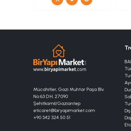
Tr
BA
Tü
Tuv
Aya
Mücahitler, Gazi Muhtar Paşa Blv.
Duş
No:63 D:H, 27090
Sa
Şehitkamil/Gaziantep
Tuv
eticaret@biryapimarket.com
Diş
+90 342 324 50 51
Dis
Eta