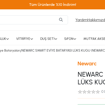
Tüm Ürünlerde %10 İndirim!
Yardım
Hakkımız
SLUK
VİTRİFİYE
DUŞ SETİ
SiFON
MUTFAK AKSE
ye Bataryaları
/
NEWARC SMART EVİYE BATARYASI LÜKS KUGU (NEWARC
Newarc
NEWARC 
LÜKS KU
0