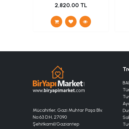
 TL
2,820.00 TL
Tr
BA
Tü
Tuv
Aya
Mücahitler, Gazi Muhtar Paşa Blv.
Duş
No:63 D:H, 27090
Sa
Şehitkamil/Gaziantep
Tuv