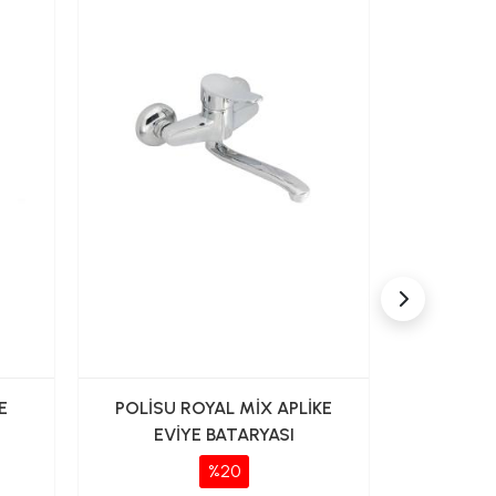
E
POLİSU ROYAL MİX APLİKE
VALTEMO V
EVİYE BATARYASI
BATARY
%20