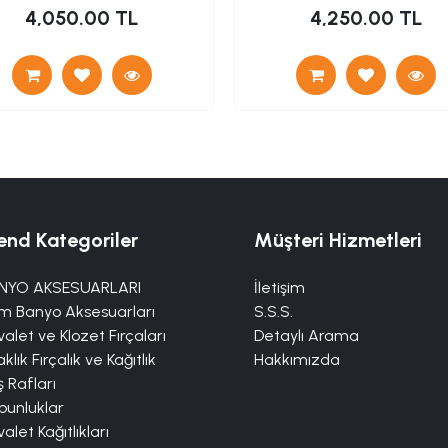
4,050.00 TL
4,250.00 TL
end Kategoriler
Müşteri Hizmetleri
NYO AKSESUARLARI
İletişim
m Banyo Aksesuarları
S.S.S.
alet ve Klozet Fırçaları
Detaylı Arama
klık Fırçalık ve Kağıtlık
Hakkımızda
 Rafları
bunluklar
alet Kağıtlıkları