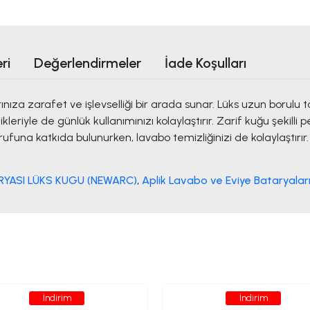
ri
Değerlendirmeler
İade Koşulları
za zarafet ve işlevselliği bir arada sunar. Lüks uzun borulu t
ikleriyle de günlük kullanımınızı kolaylaştırır. Zarif kuğu şekilli
ufuna katkıda bulunurken, lavabo temizliğinizi de kolaylaştırır.
YASI LÜKS KUGU (NEWARC)
,
Aplik Lavabo ve Eviye Bataryalar
İndirim
İndirim