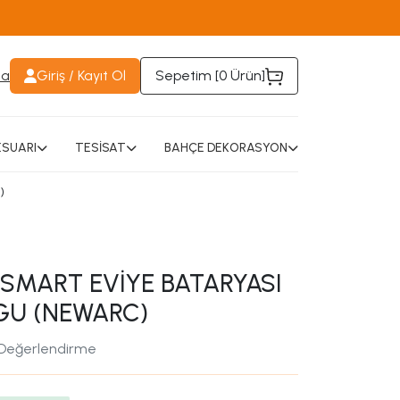
da
Giriş / Kayıt Ol
Sepetim [
0 Ürün
]
SUARI
TESİSAT
BAHÇE DEKORASYON
)
SMART EVİYE BATARYASI
GU (NEWARC)
 Değerlendirme