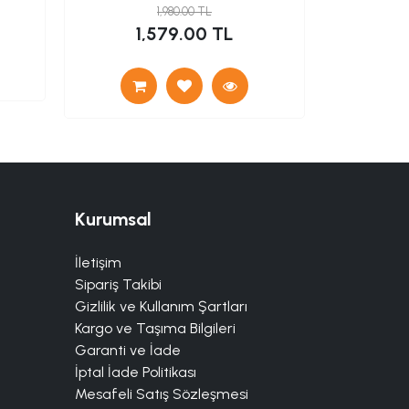
1,980.00 TL
7
1,579.00 TL
Kurumsal
İletişim
Sipariş Takibi
Gizlilik ve Kullanım Şartları
Kargo ve Taşıma Bilgileri
Garanti ve İade
İptal İade Politikası
Mesafeli Satış Sözleşmesi