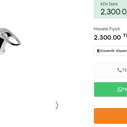
KDV Dahil
2,300.
Havele Fiyatı
T
2,300.00
Güvenilir Alışver
TE
TI