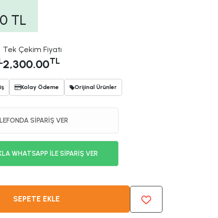
00
TL
Tek Çekim Fiyatı
L
TL
2,300.00
iş
Kolay Ödeme
Orijinal Ürünler
LEFONDA SİPARİŞ VER
KLA WHATSAPP İLE SİPARİŞ VER
SEPETE EKLE