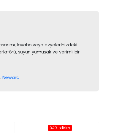
asarımı, lavabo veya evyelerinizdeki
 perlatörü, suyun yumuşak ve verimli bir
ı
,
Newarc
%20 İndirim