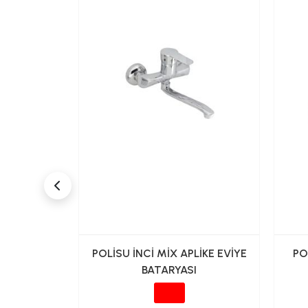
ı Eviye
POLİSU İNCİ MİX APLİKE EVİYE
PO
 Eskitme
BATARYASI