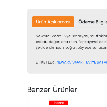
Ürün Açıklaması
Ödeme Bilgile
Newarc Smart Evye Bataryası, mutfaklarını
estetik değeri artırırken, fonksiyonel özell
şekilde akmasını sağlar, böylece su tasarr
ETİKETLER :
NEWARC SMART EVİYE BATAR
Benzer Ürünler
İndirim