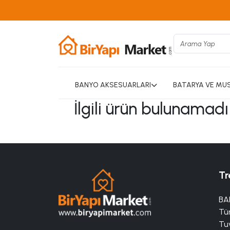
BANYO AKSESUARLARI
BATARYA VE MU
İlgili ürün bulunamad
Tr
BA
Tü
Tuv