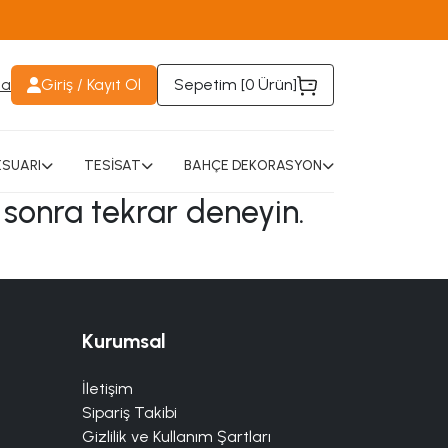
da
Giriş / Kayıt Ol
Sepetim [
0 Ürün
]
SUARI
TESİSAT
BAHÇE DEKORASYON
 sonra tekrar deneyin.
Kurumsal
İletişim
Sipariş Takibi
Gizlilik ve Kullanım Şartları