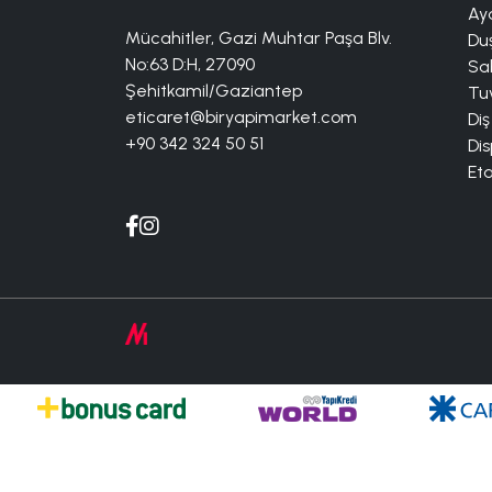
Aya
Mücahitler, Gazi Muhtar Paşa Blv.
Duş
No:63 D:H, 27090
Sa
Şehitkamil/Gaziantep
Tuv
eticaret@biryapimarket.com
Diş
+90 342 324 50 51
Dis
Eta