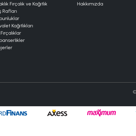
klık Fırçalık ve Kağıtlık
Hakkımızda
 Rafları
bunluklar
alet Kağıtlıkları
 Fırçalıklar
panserlikler
jerler
©