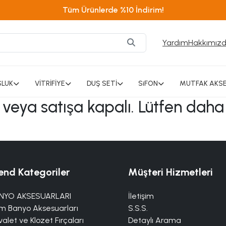
Tüm Ürünlerde %10 İndirim!
Yardım
Hakkımız
SLUK
VİTRİFİYE
DUŞ SETİ
SiFON
MUTFAK AKSE
ı veya satışa kapalı. Lütfen daha
end Kategoriler
Müşteri Hizmetleri
NYO AKSESUARLARI
İletişim
m Banyo Aksesuarları
S.S.S.
alet ve Klozet Fırçaları
Detaylı Arama