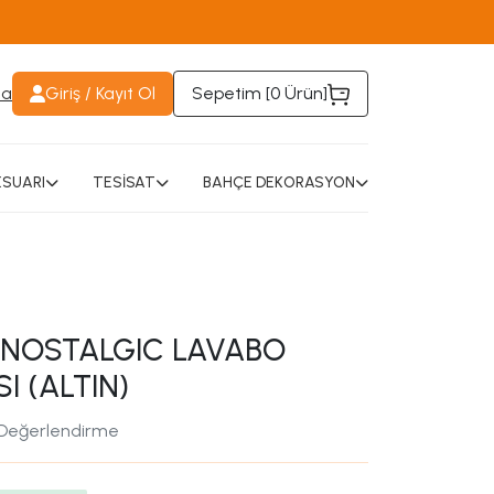
da
Giriş / Kayıt Ol
Sepetim [
0 Ürün
]
SUARI
TESİSAT
BAHÇE DEKORASYON
NOSTALGIC LAVABO
I (ALTIN)
 Değerlendirme