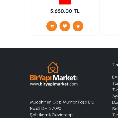
 TL
5,650.00 TL
Tr
BA
Tü
Tuv
Aya
Mücahitler, Gazi Muhtar Paşa Blv.
Duş
No:63 D:H, 27090
Sa
Şehitkamil/Gaziantep
Tuv