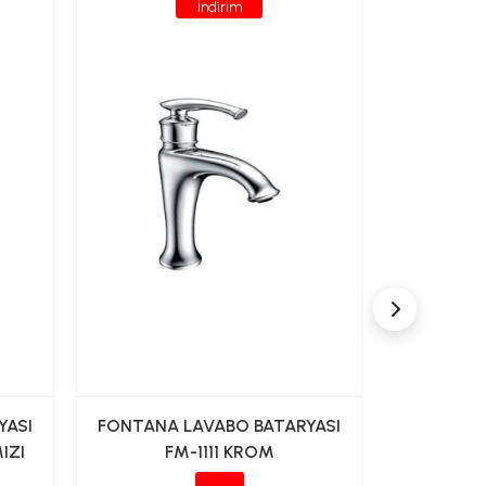
İndirim
YASI
FONTANA LAVABO BATARYASI
FONTANA
IZI
FM-1111 KROM
FM-2218 