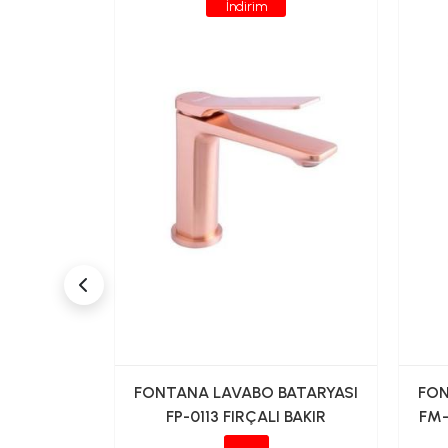
İndirim
ATARYASI
FONTANA LAVABO BATARYASI
FON
ALTIN
FP-0113 FIRÇALI BAKIR
FM-