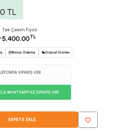
00
TL
Tek Çekim Fiyatı
L
TL
5,400.00
iş
Kolay Ödeme
Orijinal Ürünler
LEFONDA SİPARİŞ VER
KLA WHATSAPP İLE SİPARİŞ VER
SEPETE EKLE