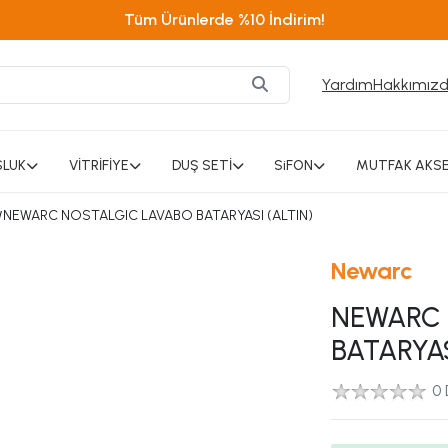
Tüm Ürünlerde %10 İndirim!
Yardım
Hakkımız
SLUK
VİTRİFİYE
DUŞ SETİ
SiFON
MUTFAK AKSE
/
NEWARC NOSTALGIC LAVABO BATARYASI (ALTIN)
Newarc
NEWARC 
BATARYAS
0