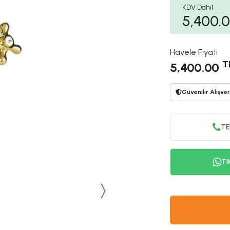
KDV Dahil
5,400.
Havele Fiyatı
T
5,400.00
Güvenilir Alışver
TE
TI