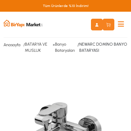
Tüm Ürünlerde %10 İndirim!
BATARYA VE
»
Banyo
/
NEWARC DOMİNO BANYO
Anasayfa
MUSLUK
Bataryaları
BATARYASI