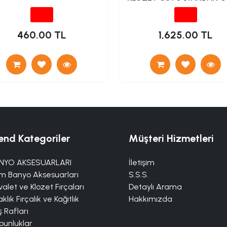
460.00 TL
1,625.00 TL
end Kategoriler
Müşteri Hizmetleri
NYO AKSESUARLARI
İletişim
m Banyo Aksesuarları
S.S.S.
alet ve Klozet Fırçaları
Detaylı Arama
klık Fırçalık ve Kağıtlık
Hakkımızda
 Rafları
bunluklar