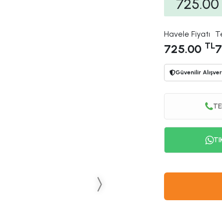
725.00
Havele Fiyatı
T
TL
725.00
7
Güvenilir Alışver
TE
TI