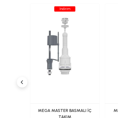
İndirim
ERVUAR-
MEGA MASTER BASMALI İÇ
AN GİRİŞ)
TAKIM