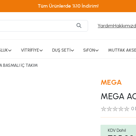
Tüm Ürünlerde %10 İndirim!
Yardım
Hakkımız
SLUK
VİTRİFİYE
DUŞ SETİ
SiFON
MUTFAK AKSE
 BASMALI İÇ TAKIM
MEGA
MEGA AQ
0
KDV Dahil