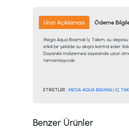
Ürün Açıklaması
Ödeme Bilgile
Mega Aqua Basmalı İç Takım, su deposu iç 
etkili bir şekilde su akışını kontrol eder
Dayanıklı malzemesi sayesinde uzun ömür
tamamlayıcıdır.
ETİKETLER :
MEGA AQUA BASMALI İÇ TA
Benzer Ürünler