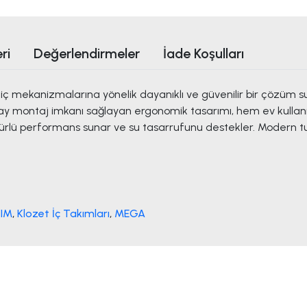
ri
Değerlendirmeler
İade Koşulları
mekanizmalarına yönelik dayanıklı ve güvenilir bir çözüm suna
. Kolay montaj imkanı sağlayan ergonomik tasarımı, hem ev kullanı
lü performans sunar ve su tasarrufunu destekler. Modern tu
KIM
,
Klozet İç Takımları
,
MEGA