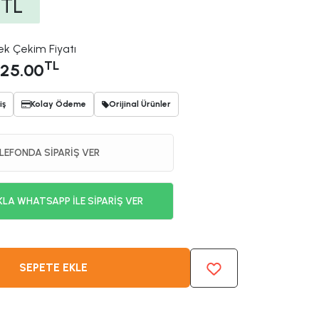
TL
ek Çekim Fiyatı
TL
25.00
iş
Kolay Ödeme
Orijinal Ürünler
LEFONDA SİPARİŞ VER
KLA WHATSAPP İLE SİPARİŞ VER
SEPETE EKLE