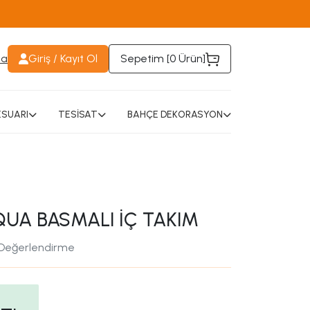
da
Giriş / Kayıt Ol
Sepetim [
0 Ürün
]
SUARI
TESİSAT
BAHÇE DEKORASYON
UA BASMALI İÇ TAKIM
 Değerlendirme