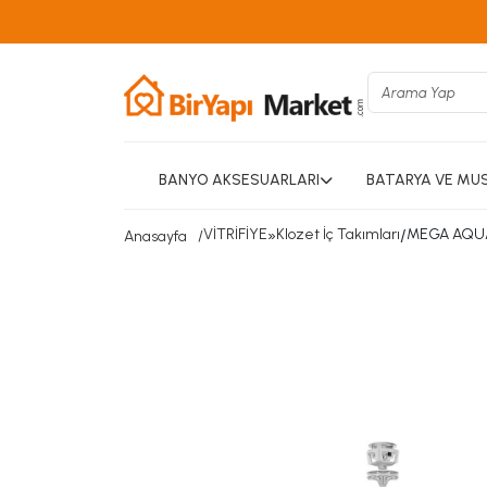
BANYO AKSESUARLARI
BATARYA VE MU
VİTRİFİYE
»
Klozet İç Takımları
/
MEGA AQUA
Anasayfa