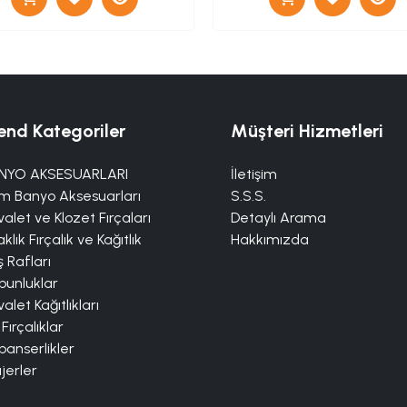
end Kategoriler
Müşteri Hizmetleri
NYO AKSESUARLARI
İletişim
m Banyo Aksesuarları
S.S.S.
alet ve Klozet Fırçaları
Detaylı Arama
klık Fırçalık ve Kağıtlık
Hakkımızda
 Rafları
bunluklar
alet Kağıtlıkları
 Fırçalıklar
panserlikler
jerler