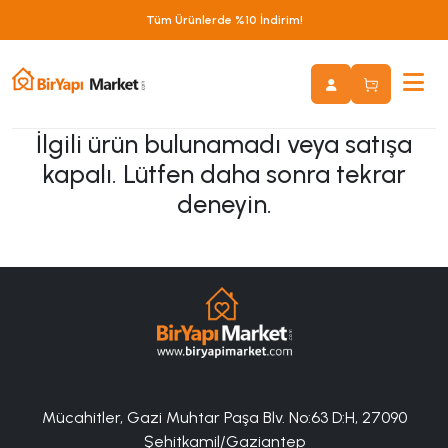
Tüm Ürünlerde %10 İndirim!
İlgili ürün bulunamadı veya satışa
kapalı. Lütfen daha sonra tekrar
deneyin.
Mücahitler, Gazi Muhtar Paşa Blv. No:63 D:H, 27090
Şehitkamil/Gaziantep